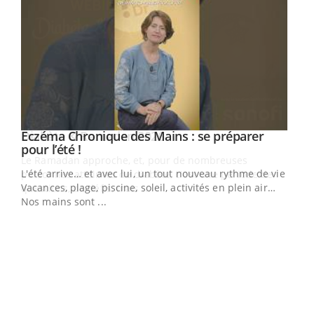
Youtube
Eczéma Chronique des Mains : se préparer
Diabète & Ramadan 2026
Youtube
Youtube
Youtube
pour l’été !
Le Ramadan approche, et, pour de nombreuses
L'été arrive… et avec lui, un tout nouveau rythme de vie !
personnes atteintes de diabète, c'est une période de
Vacances, plage, piscine, soleil, activités en plein air…
questions, de défis, mais ...
Nos mains sont ...
Un 
You
à l
Un é
mati