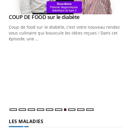
Youtube
cès
COUP DE FOOD sur le diabète
Youtube
Coup de food sur le diabète, c'est votre nouveau rendez-
 en
vous culinaire qui bouscule les idées reçues ! Dans cet
u
épisode, une ...
Qua
You
"Les
trav
DRH 
LES MALADIES