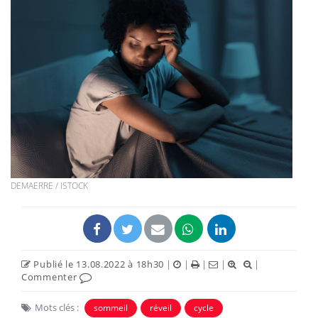
DEMAERRE / ISTOCK
Publié le 13.08.2022 à 18h30
|
|
|
|
|
Commenter
Mots clés :
sommeil
réveil
cycle