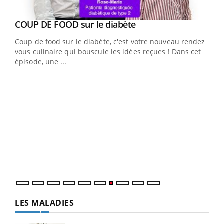
Youtube
cès
COUP DE FOOD sur le diabète
Youtube
Coup de food sur le diabète, c'est votre nouveau rendez-
 en
vous culinaire qui bouscule les idées reçues ! Dans cet
u
épisode, une ...
Qua
You
"Les
trav
DRH 
LES MALADIES