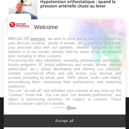
Hypotension orthostatique : quand la
pression artérielle chute au lever
Welcome
Drépanocytose : une déformation des
globules rouges aux conséquences
graves
With our 225
partners
, we wish to store and access information on
your devices (cookies, pixels in emails, etc.), combine and share
your personal data with our partners, whether collected on this
website or in our emails, already held by some of us, or obtained
Maladie de Charcot (Sclérose latérale
later, including in other contexts.
amyotrophique)
Processing this data (identifiers, browsing, preferences, purchases,
loyalty programs, IP, postal addresses and emails, phone, precise
geolocation, etc.) allows developing and offering you services,
content, commercial offers and ads across your devices and
screens (including by email, post, SMS, phone, audio, and video),
personalising them, measuring their performance, and analysing
audiences.
You can "accept all" and withdraw your consent at any time via the
"cookies" footer link
. You can also "set detailed preferences" and
object to processing activities not subject to consent. These
choices remain valid for 6 months.
powered by
Accept all