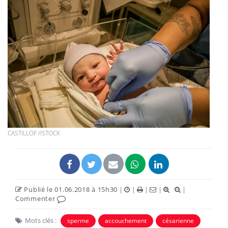
CASTILLOF /ISTOCK
Publié le 01.06.2018 à 15h30
|
|
|
|
|
Commenter
Mots clés :
sperme
accouchement
césarienne