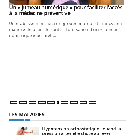
Un « jumeau numérique » pour faciliter l’accès
Youtube
Youtube
à la médecine préventive
Un établissement lié à un groupe mutualiste innove en
e
matière de bilan de santé : l'utilisation d'un « jumeau
numérique » permet ...
COU
You
Coup
vous
épis
LES MALADIES
Hypotension orthostatique : quand la
pression artérielle chute au lever