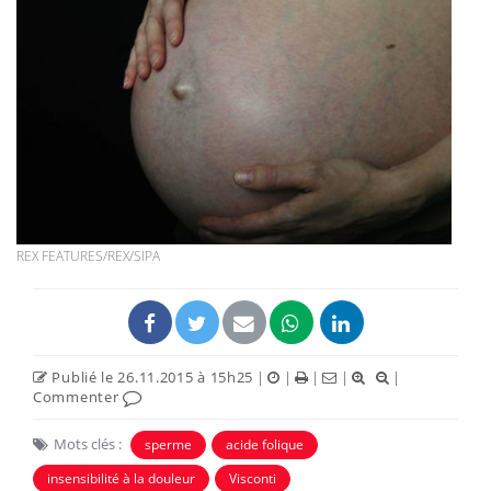
REX FEATURES/REX/SIPA
Publié le 26.11.2015 à 15h25
|
|
|
|
|
Commenter
Mots clés :
sperme
acide folique
insensibilité à la douleur
Visconti