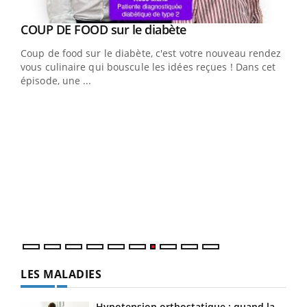
Youtube
COUP DE FOOD sur le diabète
Youtube
Coup de food sur le diabète, c'est votre nouveau rendez-
vous culinaire qui bouscule les idées reçues ! Dans cet
épisode, une ...
Yout
Quand l’entreprise mise sur le bien être global
Ecz
Youtube
You
(3/3
"Les rendez-vous de la santé et de la qualité de vie au
Dans
travail" de Pourquoi Docteur reçoivent Régis Blugeon,
vous
DRH et directeur ...
quot
LES MALADIES
Hypotension orthostatique : quand la