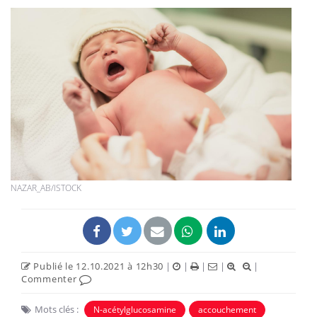
NAZAR_AB/ISTOCK
Publié le 12.10.2021 à 12h30
|
|
|
|
|
Commenter
Mots clés :
N-acétylglucosamine
accouchement