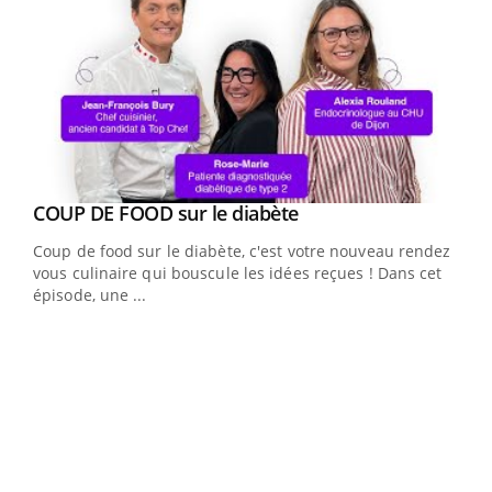
Youtube
cès
COUP DE FOOD sur le diabète
Youtube
Coup de food sur le diabète, c'est votre nouveau rendez-
 en
vous culinaire qui bouscule les idées reçues ! Dans cet
u
épisode, une ...
Qua
You
"Les
trav
DRH 