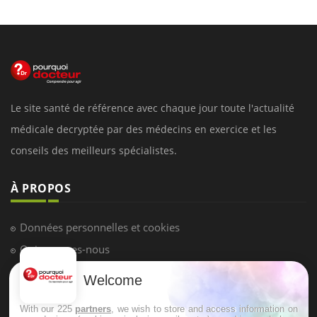
Le site santé de référence avec chaque jour toute l'actualité
médicale decryptée par des médecins en exercice et les
conseils des meilleurs spécialistes.
À PROPOS
Données personnelles et cookies
Qui sommes-nous
Conditions d'utilisation
Welcome
Plan du site
With our 225
partners
, we wish to store and access information on
Mentions Légales