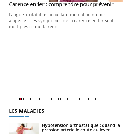
Youtube
a
Carence en fer : comprendre pour prévenir
Youtube
Fatigue, irritabilité, brouillard mental ou même
s non
alopécie… Les symptômes de la carence en fer sont
multiples ce qui la rend ...
Ins
You
par
En 2
ento
parf
LES MALADIES
Hypotension orthostatique : quand la
pression artérielle chute au lever