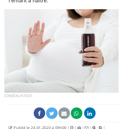
l'enfant à naître.
COMZEAL/ISTOCK
Publié le 24.01.2020 à 09h00
|
|
|
|
|