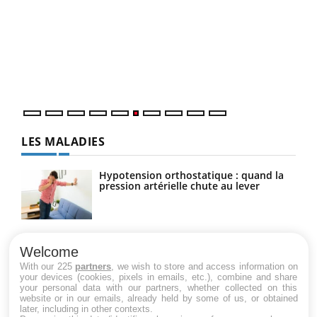
COU
You
Coup
vous
épis
LES MALADIES
Hypotension orthostatique : quand la
pression artérielle chute au lever
Drépanocytose : une déformation des
globules rouges aux conséquences
Welcome
graves
With our 225
partners
, we wish to store and access information on
your devices (cookies, pixels in emails, etc.), combine and share
your personal data with our partners, whether collected on this
website or in our emails, already held by some of us, or obtained
Maladie de Charcot (Sclérose latérale
later, including in other contexts.
amyotrophique)