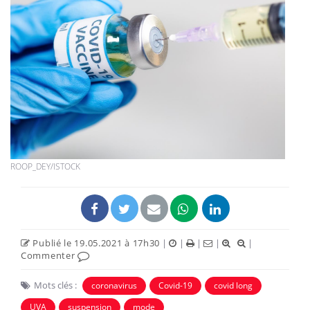
ROOP_DEY/ISTOCK
Publié le 19.05.2021 à 17h30
|
|
|
|
|
Commenter
Mots clés :
coronavirus
Covid-19
covid long
UVA
suspension
mode