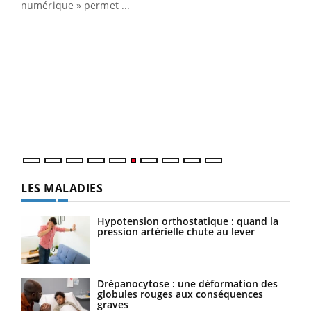
numérique » permet ...
COU
You
Coup
vous
épis
LES MALADIES
Hypotension orthostatique : quand la
pression artérielle chute au lever
Drépanocytose : une déformation des
globules rouges aux conséquences
graves