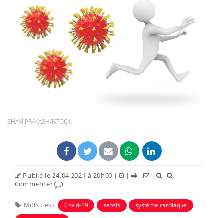
SHAM PRAKASH/ISTOCK
Publié le 24.04.2021 à 20h00
|
|
|
|
|
Commenter
Mots clés :
Covid-19
sepsis
système cardiaque