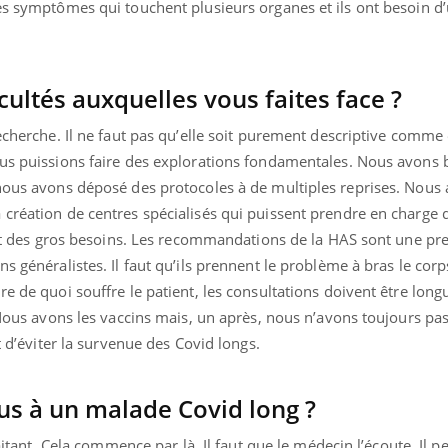
es symptômes qui touchent plusieurs organes et ils ont besoin d
icultés auxquelles vous faites face ?
echerche. Il ne faut pas qu’elle soit purement descriptive comme e
ous puissions faire des explorations fondamentales. Nous avons
 nous avons déposé des protocoles à de multiples reprises. Nous
 création de centres spécialisés qui puissent prendre en charge 
 ont des gros besoins. Les recommandations de la HAS sont une p
ns généralistes. Il faut qu’ils prennent le problème à bras le cor
re de quoi souffre le patient, les consultations doivent être long
 Nous avons les vaccins mais, un après, nous n’avons toujours pas 
it d’éviter la survenue des Covid longs.
ous à un malade Covid long ?
raitant. Cela commence par là. Il faut que le médecin l’écoute. Il p