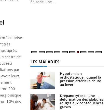
ière de bilan de
épisode, une ...
« jumeau
Qu
You
êtr
el
"Le
qua
Doc
formé en prise
dir
nt très
emps après,
 un centre de
LES MALADIES
nouveau
ltations par
Hypotension
 avoir leurs
orthostatique : quand la
pression artérielle chute
alement
au lever
nviron 200
eberg puisque
Drépanocytose : une
déformation des globules
viron 10% des
rouges aux conséquences
graves