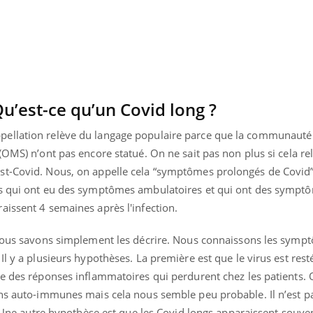
u’est-ce qu’un Covid long ?
ellation relève du langage populaire parce que la communauté
(OMS) n’ont pas encore statué. On ne sait pas non plus si cela re
st-Covid. Nous, on appelle cela “symptômes prolongés de Covid”
ts qui ont eu des symptômes ambulatoires et qui ont des sympt
aissent 4 semaines après l'infection.
, nous savons simplement les décrire. Nous connaissons les sym
Youtube
bète & Ramadan 2026
Un « jumeau numériq
tube
Youtube
Il y a plusieurs hypothèses. La première est que le virus est rest
faciliter l’accès à la 
te des réponses inflammatoires qui perdurent chez les patients. 
Ramadan approche, et, pour de
Youtube
préventive
breuses personnes atteintes de
ons auto-immunes mais cela nous semble peu probable. Il n’est p
Un établissement lié à u
ète, c'est une période de questions, de
n. Une autre hypothèse est que les Covid longs apparaissent souve