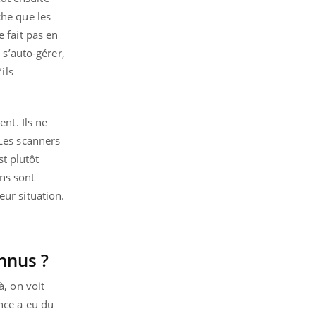
che que les
 fait pas en
 s’auto-gérer,
ils
ent. Ils ne
 Les scanners
t plutôt
ens sont
eur situation.
nnus ?
à, on voit
nce a eu du