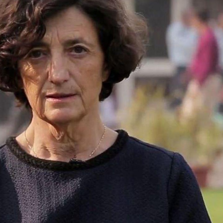
TDAH : quel est ce
Insuffis
traitement autorisé aux
comment
États-Unis ?
préveni
Cerveau : le mystère de la
Le déca
"madeleine de Proust"
d'été : 
enfin expliqué
sommeil
Intolérance au gluten : les
Grossess
nouvelles
pourraie
recommandations de la
poids d
HAS