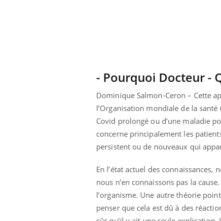
- Pourquoi Docteur - Q
Dominique Salmon-Ceron – Cette app
l’Organisation mondiale de la santé 
Covid prolongé ou d’une maladie po
concerne principalement les patien
persistent ou de nouveaux qui appar
En l’état actuel des connaissances
ale : et si on
Eczéma Chronique des Mains : se
Dia
Youtube
You
nous n’en connaissons pas la cause. 
ube
Youtube
préparer pour l’été !
l’organisme. Une autre théorie poin
Le 
 diabète de type 2
L'été arrive… et avec lui, un tout nouveau
nom
penser que cela est dû à des réacti
ues chez les
rythme de vie ! Vacances, plage, piscine,
diab
sûr qu’il y ait une seule explicatio