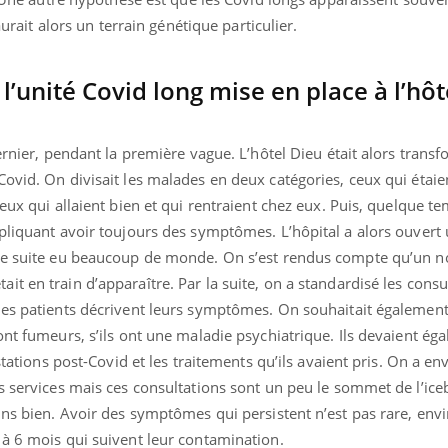
mutualiste innove en mat
s, mais ...
aurait alors un terrain génétique particulier.
santé : l'utilisation d'un 
numérique » permet ...
’unité Covid long mise en place à l’hôt
ernier, pendant la première vague. L’hôtel Dieu était alors trans
ovid. On divisait les malades en deux catégories, ceux qui étaie
eux qui allaient bien et qui rentraient chez eux. Puis, quelque t
pliquant avoir toujours des symptômes. L’hôpital a alors ouvert
 de suite eu beaucoup de monde. On s’est rendus compte qu’un 
t en train d’apparaître. Par la suite, on a standardisé les consu
les patients décrivent leurs symptômes. On souhaitait également
ont fumeurs, s’ils ont une maladie psychiatrique. Ils devaient ég
estations post-Covid et les traitements qu’ils avaient pris. On a e
os services mais ces consultations sont un peu le sommet de l’ic
ins bien. Avoir des symptômes qui persistent n’est pas rare, en
 à 6 mois qui suivent leur contamination.