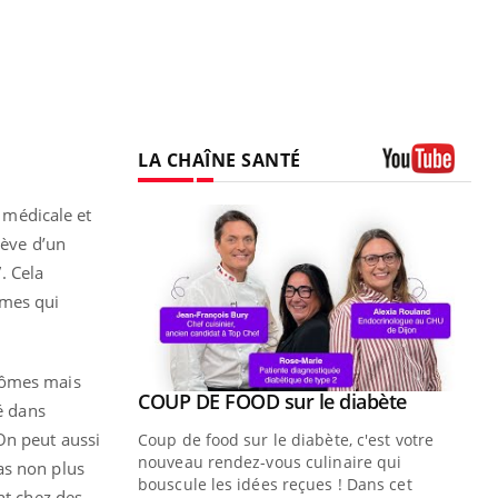
LA CHAÎNE SANTÉ
Youtube
 médicale et
lève d’un
. Cela
ômes qui
ptômes mais
Youtube
ue » pour
COUP DE FOOD sur le diabète
Youtube
é dans
médecine
On peut aussi
Coup de food sur le diabète, c'est votre
nouveau rendez-vous culinaire qui
as non plus
n groupe
bouscule les idées reçues ! Dans cet
nt chez des