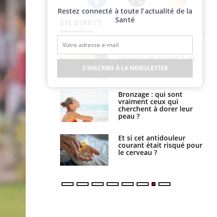
Restez connecté à toute l’actualité de la
Twitter
Facebook
Instagram
Santé
EN DIRECT
ance cardiaque :
Autisme : pourquoi le
 mieux la
cerveau reconnaît-il les
r
visages autrement ?
S'INSCRIRE À LA NEWSLETTER
lage des horaires
Bronzage : qui sont
quel impact sur le
vraiment ceux qui
 ?
cherchent à dorer leur
peau ?
e : ces polluants
Et si cet antidouleur
nt influencer le
courant était risqué pour
es enfants
le cerveau ?