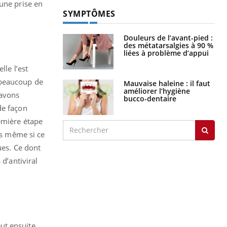
’une prise en
SYMPTÔMES
Douleurs de l’avant-pied :
des métatarsalgies à 90 %
liées à problème d’appui
lle l’est
 beaucoup de
Mauvaise haleine : il faut
améliorer l’hygiène
 avons
bucco-dentaire
de façon
remière étape
ps même si ce
ues. Ce dont
d’antiviral
eut ensuite