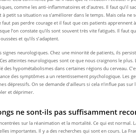
ues, comme les anti-inflammatoires et d’autres. Il faut qu’il sa
à petit sa situation va s’améliorer dans le temps. Mais cela ne se
ne faut pas perdre courage et il faut que ces patients apprennent à
ue l’on constate qu'ils sont souvent très vite fatigués. Il faut qu’
ussées et qu’ils s’adaptent.
s signes neurologiques. Chez une minorité de patients, ils persist
 Ces atteintes neurologiques sont ce que nous craignons le plus.
lé des hypométabolismes dans certaines régions du cerveau. C’es
sistance des symptômes a un retentissement psychologique. Les g
 dépressifs. On se demande d'ailleurs si cela n’influe pas sur l
soler et déprimer.
longs ne sont-ils pas suffisamment reco
centrées sur la réanimation et la mortalité. Ce qui est normal. L
les importantes. Il y a des recherches qui sont en cours. La Fra