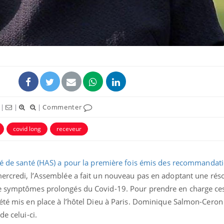
|
|
|
Commenter
covid long
receveur
té de santé (HAS) a pour la première fois émis des recommandati
mercredi, l’Assemblée a fait un nouveau pas en adoptant une réso
de symptômes prolongés du Covid-19. Pour prendre en charge ces
été mis en place à l’hôtel Dieu à Paris. Dominique Salmon-Ceron
de celui-ci.