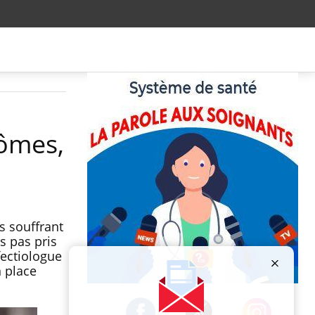
tômes,
s souffrant
s pas pris
fectiologue
n place
Publicité