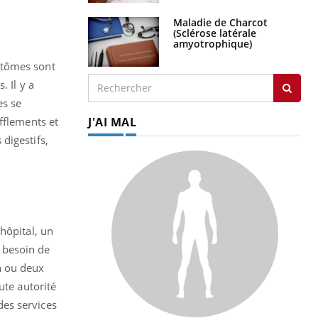
Maladie de Charcot
(Sclérose latérale
amyotrophique)
ptômes sont
. Il y a
es se
J'AI MAL
fflements et
digestifs,
hôpital, un
 besoin de
n ou deux
ute autorité
 des services