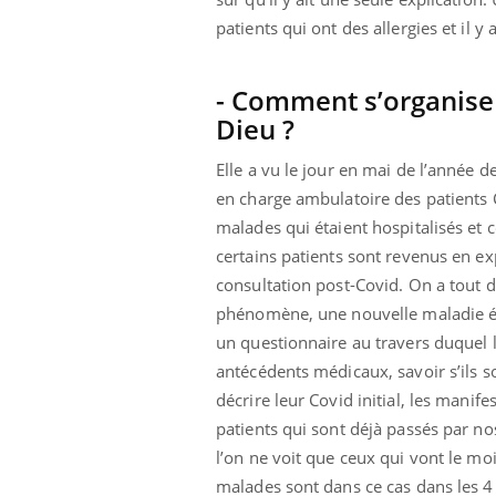
ez les soignants.
soleil, activités en plein air… Nos mains
défi
patients qui ont des allergies et il y 
sont ...
- Comment s’organise l
Dieu ?
Elle a vu le jour en mai de l’année d
en charge ambulatoire des patients C
malades qui étaient hospitalisés et c
certains patients sont revenus en ex
consultation post-Covid. On a tout
phénomène, une nouvelle maladie étai
un questionnaire au travers duquel 
antécédents médicaux, savoir s’ils s
décrire leur Covid initial, les manif
patients qui sont déjà passés par n
l’on ne voit que ceux qui vont le mo
malades sont dans ce cas dans les 4