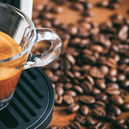
Bébés, jeunes enfants :
Hantavir
quelle trousse à
détecté 
pharmacie pour les
en Fran
vacances ?
Syndrome métabolique :
Mortalit
quels sont les meilleurs
rapport 
exercices physiques ?
son tau
Comment éviter une otite
Grossess
pendant les vacances ?
naturel 
des che