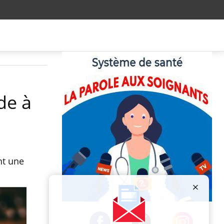
ide à
nt une
Publicité