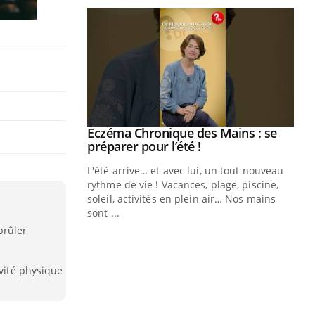
ale : et si on
Eczéma Chronique des Mains : se
Youtube
ube
Youtube
préparer pour l’été !
e diabète de type 2
L'été arrive… et avec lui, un tout nouveau
çues chez les
rythme de vie ! Vacances, plage, piscine,
ez les soignants.
soleil, activités en plein air… Nos mains
sont ...
Di
You
brûler
Le 
nom
ivité physique
dia
défi