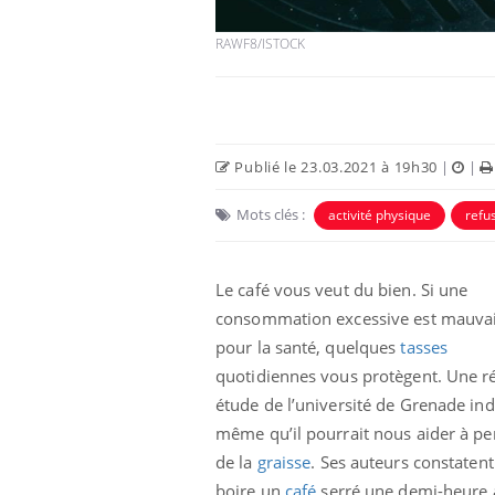
RAWF8/ISTOCK
Publié le 23.03.2021 à 19h30
|
|
Eczéma Chronique des Mains :
Car
Youtube
You
Mots clés :
activité physique
refu
Youtube
expliquer ma maladie
pré
Il y a des sujets qui sont faciles à aborder...
Fati
Le café vous veut du bien. Si une
d'autres non ! D'un côté, poser des
mêm
questions sur la maladie d'un proche c'est
care
consommation excessive est mauva
montrer ...
...
pour la santé, quelques
tasses
quotidiennes vous protègent. Une r
étude de l’université de Grenade in
même qu’il pourrait nous aider à pe
de la
graisse
. Ses auteurs constaten
boire un
café
serré une demi-heure 