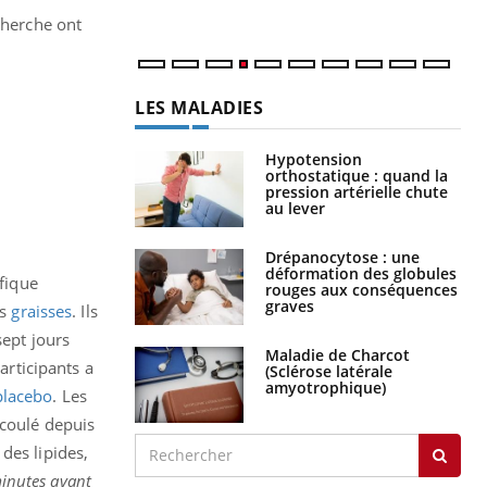
cherche ont
LES MALADIES
Hypotension
orthostatique : quand la
pression artérielle chute
au lever
Drépanocytose : une
déformation des globules
ifique
rouges aux conséquences
graves
es
graisses
. Ils
sept jours
Maladie de Charcot
articipants a
(Sclérose latérale
amyotrophique)
placebo
. Les
écoulé depuis
des lipides,
minutes avant