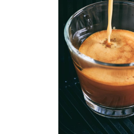
Éclipse solaire du 12 août
: “Des verres adaptés,
c'est indispensable pour
la santé des yeux”
Les troubles du sommeil
modifient votre cerveau !
Mon enfant est-il trop
sensible ou simplement
très empathique ?