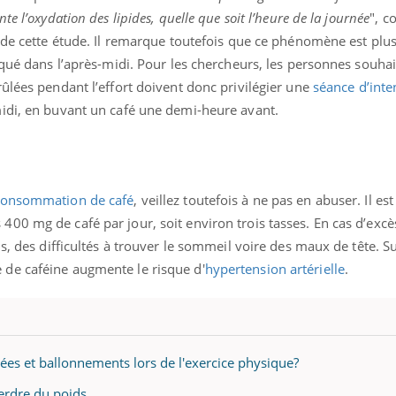
e l’oxydation des lipides, quelle que soit l’heure de la journée
", c
s de cette étude. Il remarque toutefois que ce phénomène est plu
iqué dans l’après-midi. Pour les chercheurs, les personnes souhai
ûlées pendant l’effort doivent donc privilégier une
séance d’inte
midi, en buvant un café une demi-heure avant.
consommation de café
, veillez toutefois à ne pas en abuser. Il est
0 mg de café par jour, soit environ trois tasses. En cas d’excès,
s, des difficultés à trouver le sommeil voire des maux de tête.
Su
de caféine augmente le risque d'
hypertension artérielle
.
ées et ballonnements lors de l'exercice physique?
perdre du poids