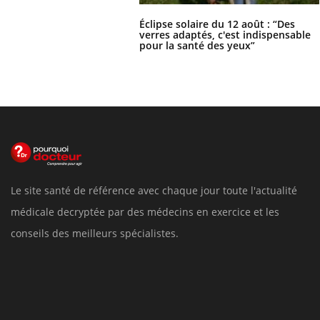
Éclipse solaire du 12 août : “Des
verres adaptés, c'est indispensable
pour la santé des yeux”
Le site santé de référence avec chaque jour toute l'actualité
médicale decryptée par des médecins en exercice et les
conseils des meilleurs spécialistes.