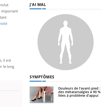
J'AI MAL
onclut
s important
tant
nsité
 il est
r le long
SYMPTÔMES
Douleurs de l’avant-pied :
des métatarsalgies à 90 %
liées à problème d’appui