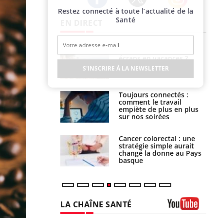
Restez connecté à toute l’actualité de la
Twitter
Facebook
Instagram
Santé
EN DIRECT
us : un cas
Comment oublier les
chez un touriste
écrans en vacances ?
ce
S'INSCRIRE À LA NEWSLETTER
é infantile : un
Toujours connectés :
s’interroge sur
comment le travail
x élevé en France
empiète de plus en plus
sur nos soirées
e à risque : ce jus
Cancer colorectal : une
attire l'attention
stratégie simple aurait
rcheurs
changé la donne au Pays
basque
LA CHAÎNE SANTÉ
Youtube