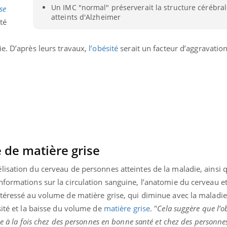
Un IMC "normal" préserverait la structure cérébral
se
atteints d'Alzheimer
té
e. D’après leurs travaux,
l’obésité
serait un facteur d’aggravatio
 de matière grise
lisation du cerveau de personnes atteintes de la maladie, ainsi 
Youtube
formations sur la circulation sanguine, l’anatomie du cerveau et 
bète & Ramadan 2026
Un « jumeau numériq
tube
Youtube
faciliter l’accès à la 
ntéressé au volume de matière grise, qui diminue avec la maladie
Ramadan approche, et, pour de
Youtube
préventive
sité et la baisse du volume de
matière grise
. "
Cela suggère que l’o
breuses personnes atteintes de
Un établissement lié à u
ète, c'est une période de questions, de
le à la fois chez des personnes en bonne santé et chez des personnes