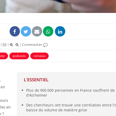
|
|
|
Commenter
tie
podcasts
cerveau
L'ESSENTIEL
s
 en
Plus de 900 000 personnes en France souffrent de 
d'Alzheimer
jours
Des chercheurs ont trouvé une corrélation entre l'o
les en
baisse du volume de matière grise
r ?