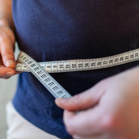
TDAH : quel est ce
Insuffis
traitement autorisé aux
comment
États-Unis ?
préveni
Cerveau : le mystère de la
Le déca
"madeleine de Proust"
d'été : 
enfin expliqué
sommeil
Intolérance au gluten : les
Grossess
nouvelles
pourraie
recommandations de la
poids d
HAS