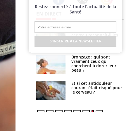
Restez connecté à toute l’actualité de la
Twitter
Facebook
Instagram
Santé
EN DIRECT
ance cardiaque :
Autisme : pourquoi le
 mieux la
cerveau reconnaît-il les
r
visages autrement ?
S'INSCRIRE À LA NEWSLETTER
lage des horaires
Bronzage : qui sont
quel impact sur le
vraiment ceux qui
 ?
cherchent à dorer leur
peau ?
e : ces polluants
Et si cet antidouleur
nt influencer le
courant était risqué pour
es enfants
le cerveau ?