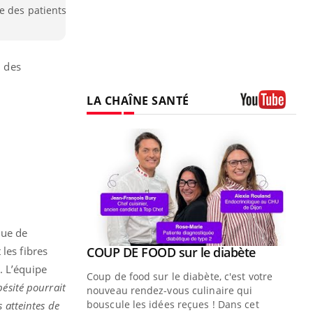
e des patients
n des
LA CHAÎNE SANTÉ
Youtube
que de
Youtube
les fibres
ue » pour
COUP DE FOOD sur le diabète
Youtube
médecine
. L’équipe
Coup de food sur le diabète, c'est votre
bésité pourrait
nouveau rendez-vous culinaire qui
n groupe
bouscule les idées reçues ! Dans cet
 atteintes de