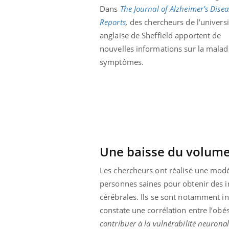
Dans
The Journal of Alzheimer's Disea
Reports
,
des chercheurs de l’universi
anglaise de Sheffield apportent de
nouvelles informations sur la maladi
symptômes.
Une baisse du volume
Les chercheurs ont réalisé une modé
personnes saines pour obtenir des in
ale : et si on
Eczéma Chronique des Mains : se
Dia
Youtube
You
ube
Youtube
préparer pour l’été !
cérébrales. Ils se sont notamment i
Le 
constate une corrélation entre l’obé
 diabète de type 2
L'été arrive… et avec lui, un tout nouveau
nom
ues chez les
rythme de vie ! Vacances, plage, piscine,
diab
contribuer à la vulnérabilité neurona