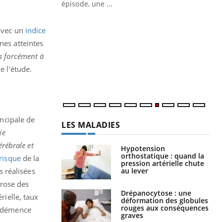
ière de bilan de
épisode, une ...
« jumeau
Qu
You
 avec un
indice
êtr
nes atteintes
"Le
s forcément à
qua
Doc
e l’étude.
dir
incipale de
LES MALADIES
ie
érébrale et
Hypotension
orthostatique : quand la
 risque
de la
pression artérielle chute
au lever
 réalisées
érose des
Drépanocytose : une
rielle, taux
déformation des globules
rouges aux conséquences
e démence
graves