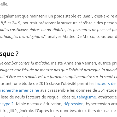
mutualiste innove en mat
s, mais ...
-elle.
santé : l'utilisation d'un 
numérique » permet ...
t également que maintenir un poids stable et "
sain
", c’est-à-dire
,5 et 24,9, pourrait préserver la structure cérébrale des person
dies cardiovasculaires ou au diabète, les personnes ne pensent pa
 pathologies neurologiques"
, analyse Matteo De Marco, co-auteur d
isque ?
 le combat contre la maladie,
insiste Annalena Venneri, autrice pr
souligner que l’étude ne montre pas que l’obésité provoque la malad
fait d’être en surpoids est un fardeau supplémentaire sur la santé c
ourtant, une étude de 2015 classe l’obésité parmi les
facteurs de
 recherche américaine
avait rassemblé les données de 351 études
 liste de neufs facteurs de risque : obésité,
tabagisme
, athéroscl
e type 2
, faible niveau d'éducation,
dépression
, hypertension arté
 fragilité générale. D’après leurs données, deux tiers des cas d