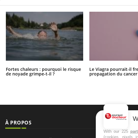
Fortes chaleurs : pourquoi le risque
Le Viagra pourrait-il fr
de noyade grimpe-t-il ?
propagation du cancer
W
À PROPOS
NEWSLETT
With our 225
par
(cookies, pixels 
Recevez toute