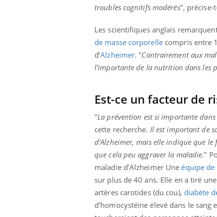
ez les soignants.
soleil, activités en plein air… Nos mains
défi
troubles cognitifs modérés
", précise-t
sont ...
Les scientifiques anglais remarquen
de masse corporelle
compris entre 18
d’
Alzheimer
. "
Contrairement aux mala
l’importante de la nutrition dans les
Est-ce un facteur de r
"
La prévention est si importante dans
cette recherche.
Il est important de 
d’Alzheimer, mais elle indique que le 
que cela peu aggraver la maladie.
" P
maladie d’Alzheimer Une
équipe de
sur plus de 40 ans. Elle en a tiré une
artères carotides (du cou),
diabète d
d'homocystéine élevé dans le sang et