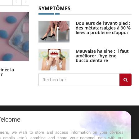
SYMPTÔMES
Douleurs de l’avant-pied :
des métatarsalgies à 90 %
liées à problème d’appui
Mauvaise haleine : il faut
améliorer l’hygiène
bucco-dentaire
Pourquoi manger moins de
einer la
protéines pourrait finalement être
 ?
bénéfique
elcome
ER
tners
, we wish to store and access information on your devices
in emails, etc.), combine and share your personal data with our
s les semaines les meilleures