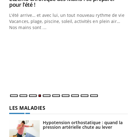
Youtube
pour l’été !
L'été arrive… et avec lui, un tout nouveau rythme de vie !
Vacances, plage, piscine, soleil, activités en plein air…
Nos mains sont ...
Dia
You
Le 
pers
ques
LES MALADIES
Hypotension orthostatique : quand la
pression artérielle chute au lever