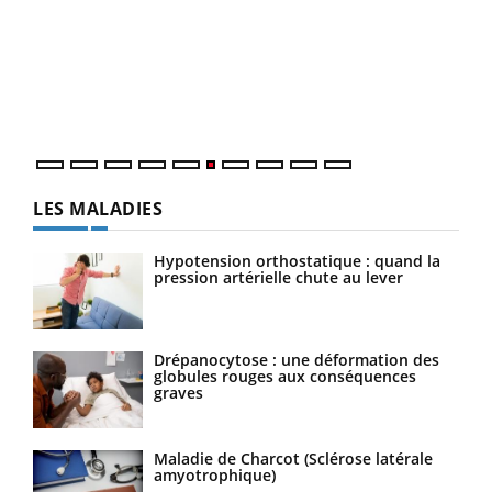
COU
You
Coup
vous
épis
LES MALADIES
Hypotension orthostatique : quand la
pression artérielle chute au lever
Drépanocytose : une déformation des
globules rouges aux conséquences
graves
Maladie de Charcot (Sclérose latérale
amyotrophique)