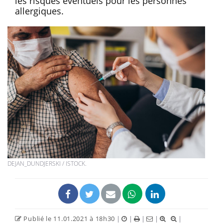
les risques éventuels pour les personnes
allergiques.
DEJAN_DUNDJERSKI / ISTOCK.
Publié le 11.01.2021 à 18h30
|
|
|
|
|