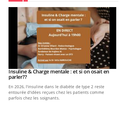
Youtube
Youtube
Insuline & Charge mentale : et si on osait en
Youtube
Youtube
parler??
En 2026, l'insuline dans le diabète de type 2 reste
entourée d'idées reçues chez les patients comme
parfois chez les soignants.
Ecz
You
pour