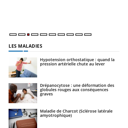
L'ét
Vaca
Nos 
LES MALADIES
Hypotension orthostatique : quand la
pression artérielle chute au lever
Drépanocytose : une déformation des
globules rouges aux conséquences
graves
Maladie de Charcot (Sclérose latérale
amyotrophique)