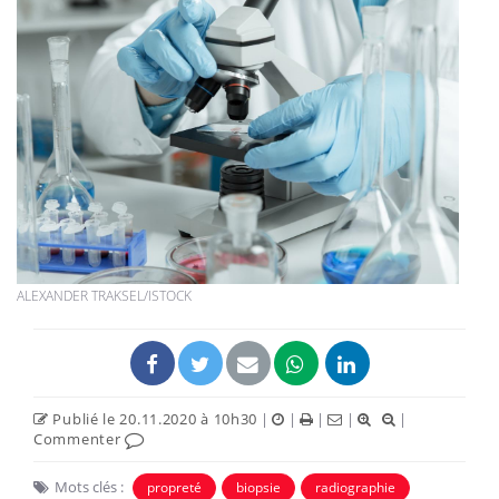
ALEXANDER TRAKSEL/ISTOCK
Publié le 20.11.2020 à 10h30
|
|
|
|
|
Commenter
Mots clés :
propreté
biopsie
radiographie