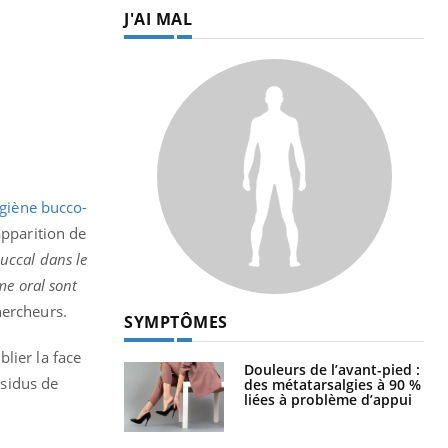
J'AI MAL
giène bucco-
apparition de
uccal dans le
me oral sont
chercheurs.
SYMPTÔMES
lier la face
Douleurs de l’avant-pied :
ésidus de
des métatarsalgies à 90 %
liées à problème d’appui