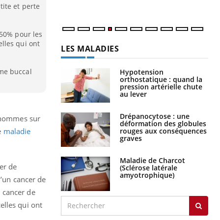
ite et perte
 50% pour les
lles qui ont
LES MALADIES
me buccal
Hypotension
orthostatique : quand la
pression artérielle chute
au lever
Drépanocytose : une
5 hommes sur
déformation des globules
rouges aux conséquences
e
maladie
graves
Maladie de Charcot
er de
(Sclérose latérale
amyotrophique)
d’un cancer de
 cancer de
elles qui ont