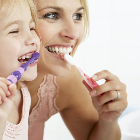
La sieste empêche-t-elle
Fortes c
de dormir la nuit ?
pourquo
noyade g
VIH : la fin du comprimé
Le Viagr
tous les jours se profile-t-
freiner 
elle enfin ?
cancer ?
Pourquoi votre ventre
Pourquo
gâche-t-il les premiers
de prot
jours de vos vacances ?
finalem