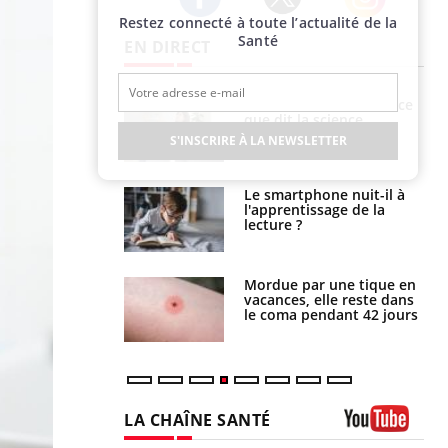
Restez connecté à toute l’actualité de la
Twitter
Facebook
Instagram
Santé
EN DIRECT
haleurs :
Grossesse et chaleur : ce
i le risque de
que dit la science
rimpe-t-il ?
S'INSCRIRE À LA NEWSLETTER
a pourrait-il
Le smartphone nuit-il à
la propagation du
l'apprentissage de la
lecture ?
i manger moins
Mordue par une tique en
éines pourrait
vacances, elle reste dans
ent être bénéfique
le coma pendant 42 jours
LA CHAÎNE SANTÉ
Youtube