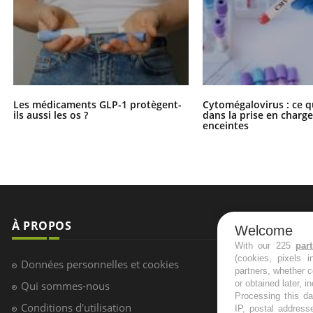
Les médicaments GLP-1 protègent-
Cytomégalovirus : ce q
ils aussi les os ?
dans la prise en char
enceintes
À PROPOS
NEWSLETT
Welcome
With our 225
par
(cookies, pixels 
Recevez toute
Données personnelles et cookies
partners, whether c
infos santé
or obtained later, i
Qui sommes-nous
Processing this da
Conditions d'utilisation
IP, postal address