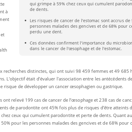
tte
qui grimpe à 59% chez ceux qui cumulent parodont
de dents.
nt à
mment
Les risques de cancer de l'estomac sont accrus de
personnes malades des gencives et de 68% pour ce
perdu une dent.
et
Ces données confirment l'importance du microbio
dans le cancer de l'œsophage et de l'estomac.
alth
deux recherches distinctes, qui ont suivi 98 459 femmes et 49 68
. L'objectif était d'évaluer l'association entre les antécédents d
 le risque de développer un cancer œsophagien ou gastrique.
rs ont relevé 199 cas de cancer de l’œsophage et 238 cas de canc
ents de parodontite ont 45% fois plus de risques d’être atteints 
chez ceux qui cumulent parodontite et perte de dents. Quant au
de 50% pour les personnes malades des gencives et de 68% pour c