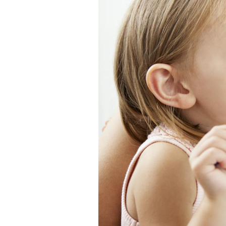
Chikungunya, dengue,
West Nile : que se passe-
t-il dans le sud de la
France ?
Les médicaments GLP-1
protègent-ils aussi les os
?
Cytomégalovirus : ce qui
change dans la prise en
charge des femmes
enceintes