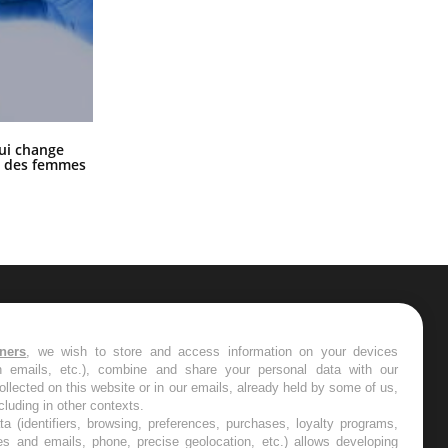
La sieste empêche-t-elle de dormir
ui change
la nuit ?
ge des femmes
ER
tners
, we wish to store and access information on your devices
in emails, etc.), combine and share your personal data with our
s les semaines les meilleures
ollected on this website or in our emails, already held by some of us,
ncluding in other contexts.
ta (identifiers, browsing, preferences, purchases, loyalty programs,
es and emails, phone, precise geolocation, etc.) allows developing