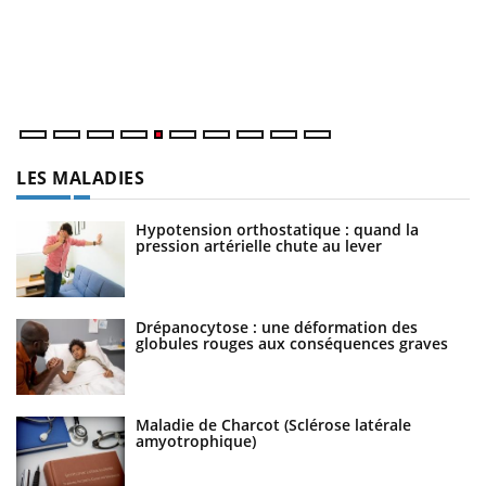
Co
Un établissement lié à un groupe mutualiste innove en
cu
matière de bilan de santé : l'utilisation d'un « jumeau
un
numérique » permet ...
LES MALADIES
Hypotension orthostatique : quand la
pression artérielle chute au lever
Drépanocytose : une déformation des
globules rouges aux conséquences graves
Maladie de Charcot (Sclérose latérale
amyotrophique)