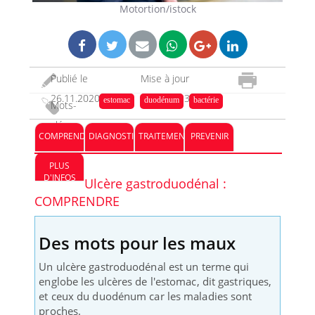
Motortion/istock
Publié le
Mise à jour
26.11.2020
08.02.2023
estomac
duodénum
bactérie
Mots-
clés :
COMPRENDRE
DIAGNOSTIC
TRAITEMENT
PREVENIR
PLUS
D'INFOS
Ulcère gastroduodénal :
COMPRENDRE
Des mots pour les maux
Un ulcère gastroduodénal est un terme qui
englobe les ulcères de l'estomac, dit gastriques,
et ceux du duodénum car les maladies sont
proches.