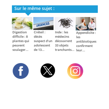
Sur le même sujet :
Digestion
Créteil :
Inde : les
Appendicite :
difficile : 8
décès
médecins
les
plantes qui
suspect d’un
découvrent
antibiotiques
peuvent
adolescent
33 objets
confirment
soulager...
de 13...
tranchants...
leur...
Twitter
Facebook
Instagram