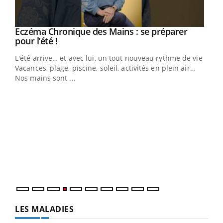
Eczéma Chronique des Mains : se préparer
Youtube
Youtube
pour l’été !
L'été arrive… et avec lui, un tout nouveau rythme de vie !
Vacances, plage, piscine, soleil, activités en plein air…
Nos mains sont ...
Dia
You
Le 
pers
ques
LES MALADIES