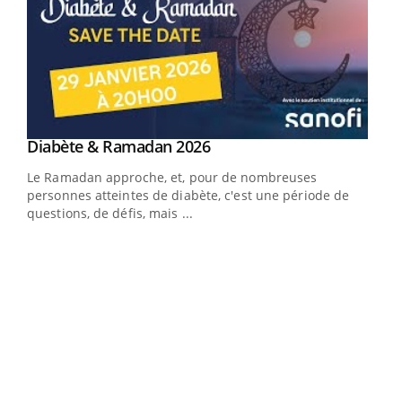
Youtube
Diabète & Ramadan 2026
Youtube
Le Ramadan approche, et, pour de nombreuses
vie !
personnes atteintes de diabète, c'est une période de
…
questions, de défis, mais ...
Un 
You
à l
Un é
mati
numé