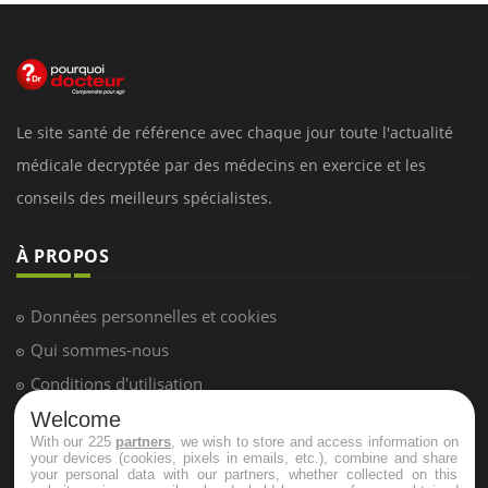
Le site santé de référence avec chaque jour toute l'actualité
médicale decryptée par des médecins en exercice et les
conseils des meilleurs spécialistes.
À PROPOS
Données personnelles et cookies
Qui sommes-nous
Conditions d'utilisation
Plan du site
Welcome
With our 225
partners
, we wish to store and access information on
Mentions Légales
your devices (cookies, pixels in emails, etc.), combine and share
your personal data with our partners, whether collected on this
Nous contacter