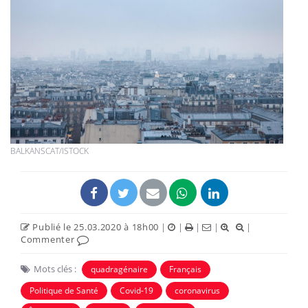
BALKANSCAT/ISTOCK
Publié le 25.03.2020 à 18h00
|
|
|
|
|
Commenter
Mots clés :
quadragénaire
Français
Politique de Santé
Covid-19
coronavirus