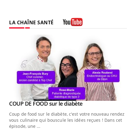
LA CHAÎNE SANTÉ
Youtube
Youtube
COUP DE FOOD sur le diabète
Youtube
Coup de food sur le diabète, c'est votre nouveau rendez-
vous culinaire qui bouscule les idées reçues ! Dans cet
épisode, une ...