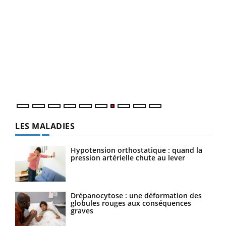
Yout
Quand l’entreprise mise sur le bien être global
Ecz
Youtube
You
(3/3
"Les rendez-vous de la santé et de la qualité de vie au
Dans
travail" de Pourquoi Docteur reçoivent Régis Blugeon,
vous
DRH et directeur ...
quot
LES MALADIES
Hypotension orthostatique : quand la
pression artérielle chute au lever
Drépanocytose : une déformation des
globules rouges aux conséquences
graves