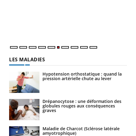
COU
You
Coup
vous
épis
LES MALADIES
Hypotension orthostatique : quand la
pression artérielle chute au lever
Drépanocytose : une déformation des
globules rouges aux conséquences
graves
Maladie de Charcot (Sclérose latérale
amyotrophique)