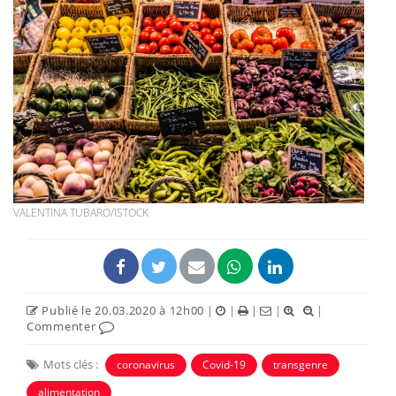
VALENTINA TUBARO/ISTOCK
Publié le 20.03.2020 à 12h00
|
|
|
|
|
Commenter
Mots clés :
coronavirus
Covid-19
transgenre
alimentation