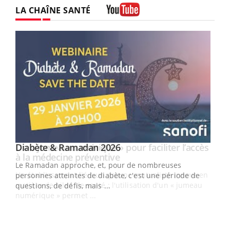
LA CHAÎNE SANTÉ
Youtube
Youtube
Diabète & Ramadan 2026
Un « jumeau numérique » pour faciliter l’accès
Youtube
Youtube
Youtube
à la médecine préventive
Le Ramadan approche, et, pour de nombreuses
Un établissement lié à un groupe mutualiste innove en
personnes atteintes de diabète, c'est une période de
matière de bilan de santé : l'utilisation d'un « jumeau
questions, de défis, mais ...
numérique » permet ...