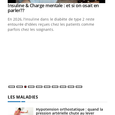
Youtube
Insuline & Charge mentale : et si on osait en
Youtube
Youtube
parler??
En 2026, l'insuline dans le diabète de type 2 reste
entourée d'idées reçues chez les patients comme
parfois chez les soignants.
Ecz
You
pour
L'ét
Vaca
Nos 
LES MALADIES
Hypotension orthostatique : quand la
pression artérielle chute au lever