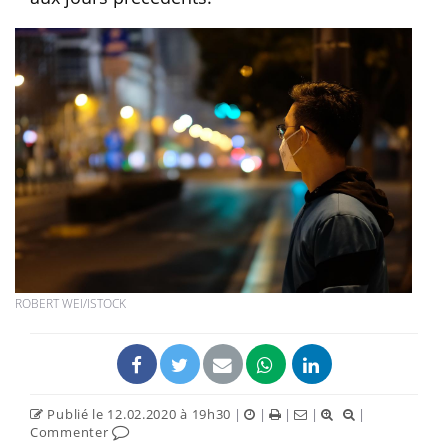
ROBERT WEI/ISTOCK
Publié le 12.02.2020 à 19h30
|
|
|
|
|
Commenter