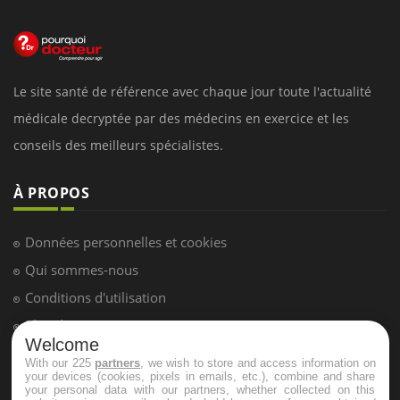
Le site santé de référence avec chaque jour toute l'actualité
médicale decryptée par des médecins en exercice et les
conseils des meilleurs spécialistes.
À PROPOS
Données personnelles et cookies
Qui sommes-nous
Conditions d'utilisation
Plan du site
Welcome
Mentions Légales
With our 225
partners
, we wish to store and access information on
your devices (cookies, pixels in emails, etc.), combine and share
Nous contacter
your personal data with our partners, whether collected on this