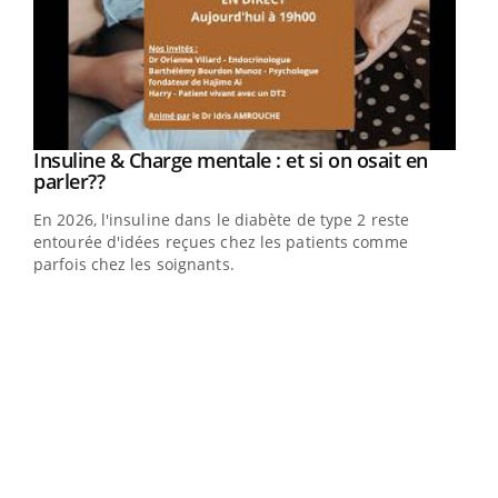
Youtube
Insuline & Charge mentale : et si on osait en
Youtube
Youtube
parler??
En 2026, l'insuline dans le diabète de type 2 reste
entourée d'idées reçues chez les patients comme
parfois chez les soignants.
Ecz
You
pour
L'ét
Vaca
Nos 