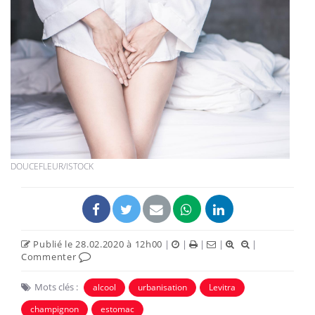
DOUCEFLEUR/ISTOCK
Publié le 28.02.2020 à 12h00
|
|
|
|
|
Commenter
Mots clés :
alcool
urbanisation
Levitra
champignon
estomac