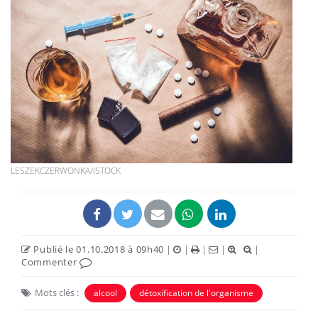
LESZEKCZERWONKA/ISTOCK
Publié le 01.10.2018 à 09h40
|
|
|
|
|
Commenter
Mots clés :
alcool
détoxification de l'organisme