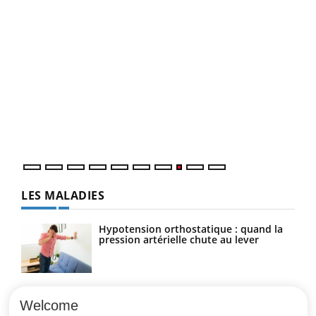
Ecz
You
(3/3
Dans
vous
quot
LES MALADIES
Hypotension orthostatique : quand la
pression artérielle chute au lever
Drépanocytose : une déformation des
globules rouges aux conséquences
Welcome
graves