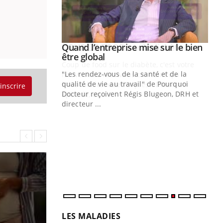
Youtube
 diabète
Quand l’entreprise mise sur le bien
Youtube
Youtube
être global
e, c'est votre
"Les rendez-vous de la santé et de la
naire qui
qualité de vie au travail" de Pourquoi
 ! Dans cet
'inscrire
Docteur reçoivent Régis Blugeon, DRH et
directeur ...
Ec
You
quo
Dan
der
com
et é
LES MALADIES