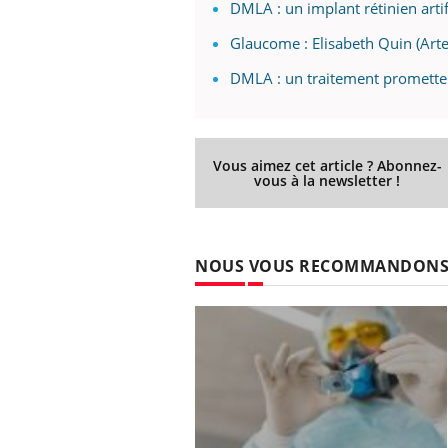
DMLA : un implant rétinien artif
Glaucome : Elisabeth Quin (Arte
DMLA : un traitement promette
Youtube
 Mains : se
Diabète & Ramadan 2026
Un 
Youtube
You
outube
fac
Le Ramadan approche, et, pour de
pré
un tout nouveau
nombreuses personnes atteintes de
Vous aimez cet article ? Abonnez-
Un 
lage, piscine,
diabète, c'est une période de questions, de
vous à la newsletter !
mut
air… Nos mains
défis, mais ...
sant
num
NOUS VOUS RECOMMANDON