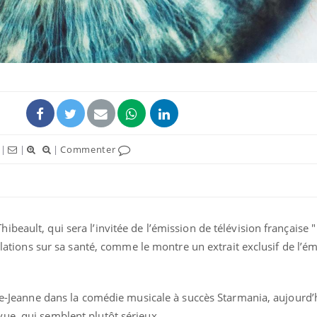
|
|
|
Commenter
Grossesse et chaleur : ce
Mordue 
que dit la science
barracud
secouru
eault, qui sera l’invitée de l’émission de télévision française "
réflexe 
vélations sur sa santé, comme le montre un extrait exclusif de l’é
Le smartphone nuit-il à
Légionel
l'apprentissage de la
quelle e
lecture ?
contami
rie-Jeanne dans la comédie musicale à succès Starmania, aujourd’
ue, qui semblent plutôt sérieux.