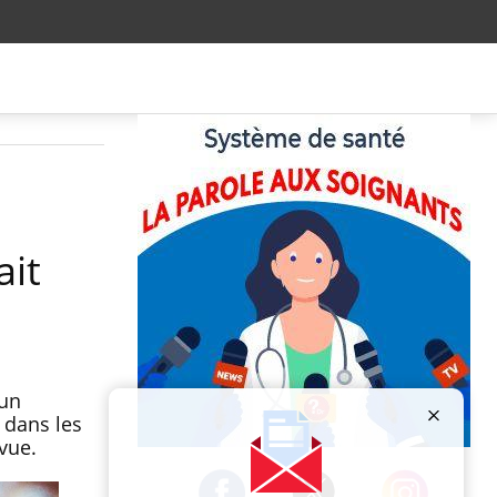
ait
 un
 dans les
 vue.
Publicité