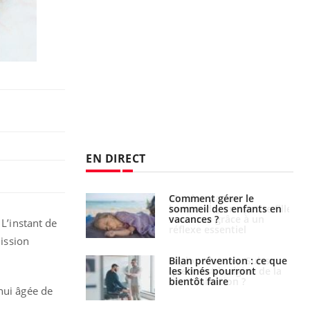
EN DIRECT
par un
Comment gérer le
a, une petite fille
sommeil des enfants en
e grâce à un
vacances ?
 L’instant de
essentiel
mission
lose en Suisse :
Bilan prévention : ce que
st l’origine de la
les kinés pourront
nation ?
bientôt faire
hui âgée de