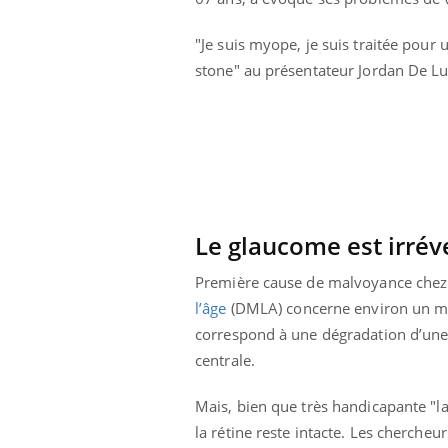
 votre ventre
Pourquoi manger moins
l les premiers
de protéines pourrait
"Je suis myope, je suis traitée pour
 vos vacances ?
finalement être bénéfique
stone" au présentateur Jordan De Lu
Le glaucome est irrév
Première cause de malvoyance chez 
l’âge
(DMLA) concerne environ un mill
correspond à une dégradation d’une p
centrale.
Mais, bien que très handicapante "l
la rétine reste intacte. Les chercheu