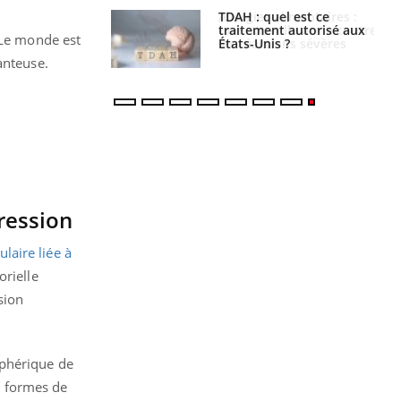
s alimentaires :
TDAH : quel est ce
velle arme contre
traitement autorisé aux
"Le monde est
tions sévères
États-Unis ?
anteuse.
ression
aire liée à
rielle
sion
iphérique de
es formes de