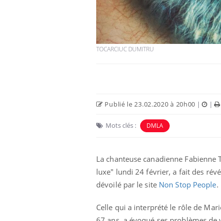
TOCARCIUC DUMITRU
Publié le 23.02.2020 à 20h00
|
|
Mots clés :
DMLA
e empêche-t-elle
Fortes chaleurs :
 la nuit ?
pourquoi le risque de
noyade grimpe-t-il ?
La chanteuse canadienne Fabienne Thib
luxe" lundi 24 février, a fait des ré
dévoilé par le site
Non Stop People
.
 fin du comprimé
Le Viagra pourrait-il
jours se profile-t-
freiner la propagation du
n ?
cancer ?
Celle qui a interprété le rôle de Ma
67 ans, a évoqué ses problèmes de v