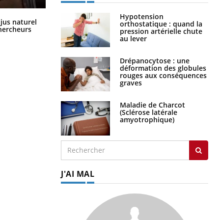
Hypotension
Comment oublier les écrans en
 jus naturel
orthostatique : quand la
vacances ?
chercheurs
pression artérielle chute
au lever
Drépanocytose : une
déformation des globules
rouges aux conséquences
graves
Maladie de Charcot
(Sclérose latérale
amyotrophique)
J'AI MAL