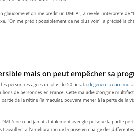
Mordue par une tique en
Allergie
vacances, elle reste dans
une nou
 un glaucome et on me prédit un DMLA", a révélé l’interprète de 
le coma pendant 42 jours
les réac
xe.
"On me prédit possiblement de ne plus voir", a précisé la ch
ersible mais on peut empêcher sa prog
les personnes âgées de plus de 50 ans, la
dégénérescence muscul
ions de personnes en France. Cette maladie d’origine multifacto
artie de la rétine (la macula), pouvant mener à la perte de la vi
a DMLA ne rend jamais totalement aveugle puisque la partie pér
rs travaillent à l’amélioration de la prise en charge des différent