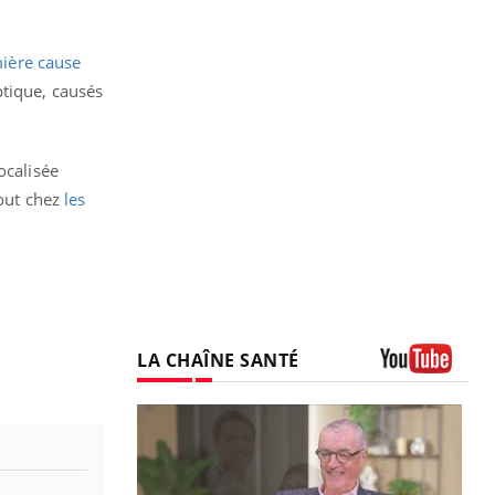
ière cause
ptique, causés
ocalisée
tout chez
les
LA CHAÎNE SANTÉ
Youtube