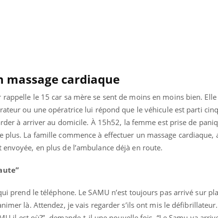
un massage cardiaque
 rappelle le 15 car sa mère se sent de moins en moins bien. El
rateur ou une opératrice lui répond que le véhicule est parti cin
tarder à arriver au domicile. À 15h52, la femme est prise de pani
e plus. La famille commence à effectuer un massage cardiaque, a
t envoyée, en plus de l’ambulance déjà en route.
faute”
« jumeau numérique » pour
COUP DE FOOD sur le
tube
Youtube
iliter l’accès à la médecine
 qui prend le téléphone. Le SAMU n’est toujours pas arrivé sur pla
Youtube
Coup de food sur le diabèt
ventive
nouveau rendez-vous culi
imer là. Attendez, je vais regarder s’ils ont mis le défibrillateur.
établissement lié à un groupe
bouscule les idées reçues
SAMU il est où?”, demande-t-il une nouvelle fois. “Le Samu va arri