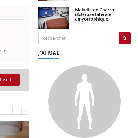
Maladie de Charcot
(Sclérose latérale
amyotrophique)
lle
J'AI MAL
'inscrire