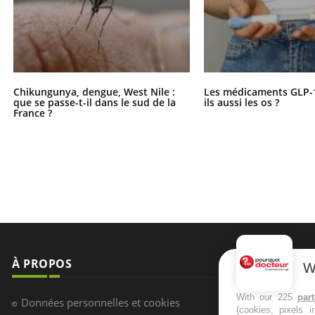
Chikungunya, dengue, West Nile :
Les médicaments GLP-
que se passe-t-il dans le sud de la
ils aussi les os ?
France ?
À PROPOS
NEWSLETT
W
Recevez toute
With our 225
par
Données personnelles et cookies
(cookies, pixels 
infos santé