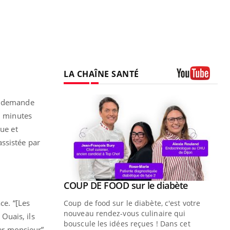
LA CHAÎNE SANTÉ
Youtube
le demande
q minutes
que et
ssistée par
Youtube
 diabète
Quand l’entreprise mise sur le bien
Youtube
Youtube
être global
ce. “[Les
e, c'est votre
"Les rendez-vous de la santé et de la
naire qui
 Ouais, ils
qualité de vie au travail" de Pourquoi
 ! Dans cet
ver monsieur”,