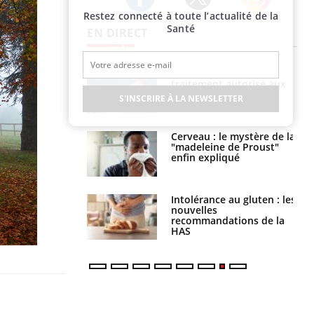
Restez connecté à toute l’actualité de la
Twitter
Facebook
Instagram
Santé
EN DIRECT
uel est ce
Insuffisance cardiaque :
ent autorisé aux
comment mieux la
is ?
prévenir
S'INSCRIRE À LA NEWSLETTER
: le mystère de la
Le décalage des horaires
ine de Proust"
d'été : quel impact sur le
pliqué
sommeil ?
nce au gluten : les
Grossesse : ces polluants
es
pourraient influencer le
ndations de la
poids des enfants