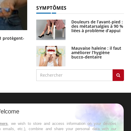
SYMPTÔMES
Douleurs de l’avant-pied :
des métatarsalgies à 90 %
liées à problème d’appui
Cytomégalovirus : ce qui change
1 protègent-
dans la prise en charge des femmes
enceintes
Mauvaise haleine : il faut
améliorer l’hygiène
bucco-dentaire
ER
elcome
s les semaines les meilleures
tners
, we wish to store and access information on your devices
in emails, etc.), combine and share your personal data with our