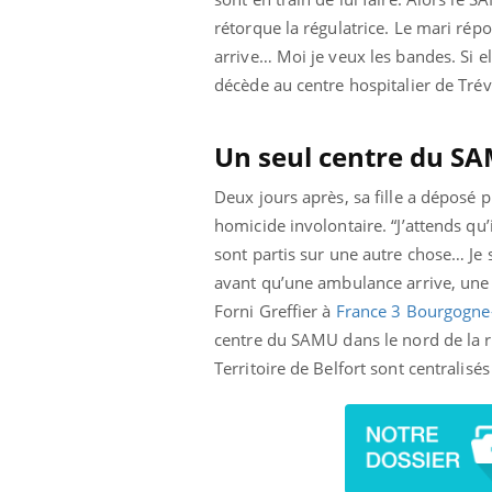
mut
air… Nos mains
défis, mais ...
rétorque la régulatrice. Le mari rép
sant
num
arrive… Moi je veux les bandes. Si el
décède au centre hospitalier de Trév
Un seul centre du SA
Deux jours après, sa fille a déposé 
homicide involontaire. “J’attends qu’
sont partis sur une autre chose… Je 
avant qu’une ambulance arrive, une 
Forni Greffier à
France 3 Bourgogne
centre du SAMU dans le nord de la 
Territoire de Belfort sont centralis