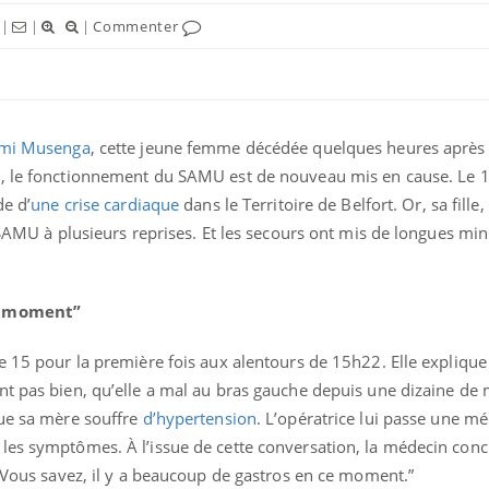
|
|
|
Commenter
mi Musenga
, cette jeune femme décédée quelques heures après
5
, le fonctionnement du SAMU est de nouveau mis en cause. Le 
de d’
une crise cardiaque
dans le Territoire de Belfort. Or, sa fill
e SAMU à plusieurs reprises. Et les secours ont mis de longues min
ce moment”
e 15 pour la première fois aux alentours de 15h22. Elle explique
nt pas bien, qu’elle a mal au bras gauche depuis une dizaine de 
que sa mère souffre
d’hypertension
. L’opératrice lui passe une m
les symptômes. À l’issue de cette conversation, la médecin concl
. Vous savez, il y a beaucoup de gastros en ce moment.”