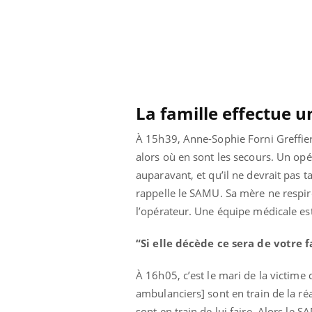
La famille effectue 
À 15h39, Anne-Sophie Forni Greffier
alors où en sont les secours. Un opé
auparavant, et qu’il ne devrait pas 
rappelle le SAMU. Sa mère ne respir
l’opérateur. Une équipe médicale es
“Si elle décède ce sera de votre 
Youtube
 Mains : se
Diabète & Ramadan 2026
Un 
Youtube
You
outube
fac
À 16h05, c’est le mari de la victime
Le Ramadan approche, et, pour de
pré
un tout nouveau
nombreuses personnes atteintes de
ambulanciers] sont en train de la réan
Un 
lage, piscine,
diabète, c'est une période de questions, de
sont en train de lui faire. Alors le 