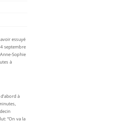
 avoir essuyé
14 septembre
e, Anne-Sophie
utes à
 d’abord à
minutes,
édecin
ut: “On va la