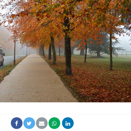
Allergies alimentaires :
TDAH : q
une nouvelle arme contre
traitem
les réactions sévères
États-Un
Comment gérer le
Cerveau 
sommeil des enfants en
"madele
vacances ?
enfin ex
Bilan prévention : ce que
Intoléra
les kinés pourront
nouvell
bientôt faire
recomma
HAS