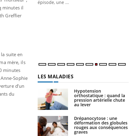
Docteur reçoivent Régis Blugeon, DRH et
 minutes il
directeur ...
Ec
You
th Greffier
quo
Dan
der
com
et é
 la suite en
 ma mère, ils
40 minutes
LES MALADIES
é Anne-Sophie
verture d’un
Hypotension
ants du
orthostatique : quand la
pression artérielle chute
au lever
Drépanocytose : une
déformation des globules
rouges aux conséquences
graves