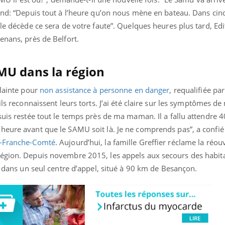
ualiste innove en matière de bilan de
épisode, une ...
ond: “Depuis tout à l’heure qu’on nous mène en bateau. Dans cinq
é : l'utilisation d'un « jumeau
érique » permet ...
le décède ce sera de votre faute”. Quelques heures plus tard, Edi
enans, près de Belfort.
MU dans la région
plainte pour
non assistance à personne en danger
, requalifiée par
ils reconnaissent leurs torts. J’ai été claire sur les symptômes de
suis restée tout le temps près de ma maman. Il a fallu attendre 
heure avant que le SAMU soit là. Je ne comprends pas”, a confi
-Franche-Comté
. Aujourd’hui, la famille Greffier réclame la réou
région. Depuis novembre 2015, les appels aux secours des habit
és dans un seul centre d’appel, situé à 90 km de Besançon.