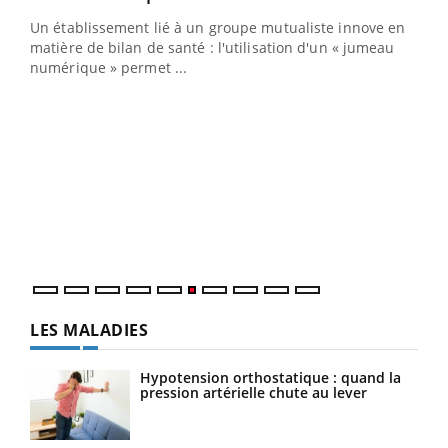
Un établissement lié à un groupe mutualiste innove en
e
matière de bilan de santé : l'utilisation d'un « jumeau
numérique » permet ...
COU
You
Coup
vous
épis
LES MALADIES
Hypotension orthostatique : quand la
pression artérielle chute au lever