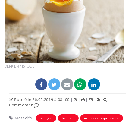
DERKIEN / ISTOCK.
Publié le 26.02.2019 à 08h00
|
|
|
|
|
Commenter
Mots clés :
allergie
trachée
immunosuppresseur