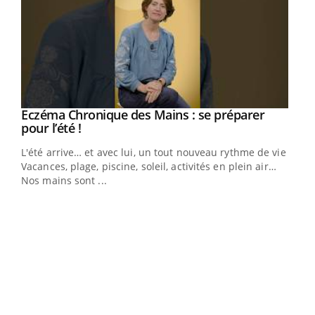
Eczéma Chronique des Mains : se préparer
Youtube
Youtube
pour l’été !
L'été arrive… et avec lui, un tout nouveau rythme de vie !
Vacances, plage, piscine, soleil, activités en plein air…
Nos mains sont ...
Dia
You
Le 
pers
ques