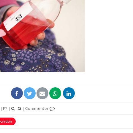
Hantavirus : un cas
Comment
détecté chez un touriste
écrans 
en France
Mortalité infantile : un
Toujour
rapport s’interroge sur
comment
son taux élevé en France
empiète
sur nos 
Grossesse à risque : ce jus
Cancer c
naturel attire l'attention
stratégi
des chercheurs
changé 
basque
|
|
|
Commenter
punition