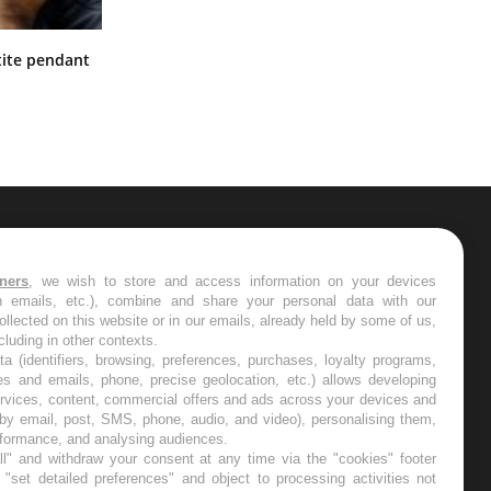
Hantavirus : un cas détecté chez un
ite pendant
touriste en France
ER
tners
, we wish to store and access information on your devices
in emails, etc.), combine and share your personal data with our
s les semaines les meilleures
ollected on this website or in our emails, already held by some of us,
ncluding in other contexts.
ta (identifiers, browsing, preferences, purchases, loyalty programs,
es and emails, phone, precise geolocation, etc.) allows developing
ervices, content, commercial offers and ads across your devices and
 by email, post, SMS, phone, audio, and video), personalising them,
RE
rformance, and analysing audiences.
l" and withdraw your consent at any time via the "cookies" footer
"set detailed preferences" and object to processing activities not