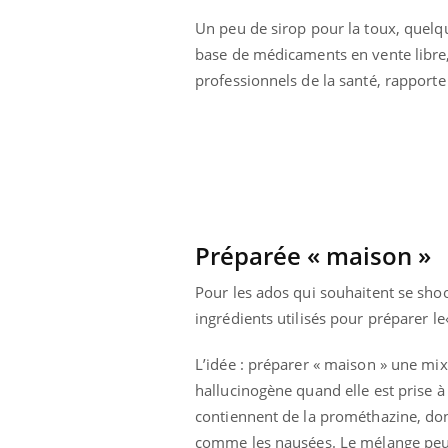
Un peu de sirop pour la toux, quelque
base de médicaments en vente libre, 
professionnels de la santé, rapport
Eczéma Chronique des Mains :
Car
Youtube
You
Youtube
expliquer ma maladie
pré
Il y a des sujets qui sont faciles à aborder...
Fati
Préparée « maison »
d'autres non ! D'un côté, poser des
mêm
questions sur la maladie d'un proche c'est
care
Pour les ados qui souhaitent se shoo
montrer ...
...
ingrédients utilisés pour préparer l
L’idée : préparer « maison » une mix
hallucinogène quand elle est prise à
contiennent de la prométhazine, dont 
comme les nausées. Le mélange peut 