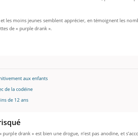
 et les moins jeunes semblent apprécier, en témoignent les nom
ttes de « purple drank ».
finitivement aux enfants
ec de la codéine
ins de 12 ans
 risqué
e « purple drank » est bien une drogue, n’est pas anodine, et s’a