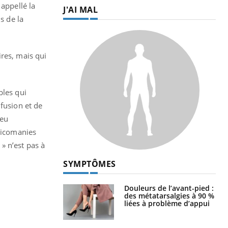
appellé la
J'AI MAL
s de la
ires, mais qui
bles qui
nfusion et de
peu
oxicomanies
» n’est pas à
SYMPTÔMES
Douleurs de l’avant-pied :
des métatarsalgies à 90 %
liées à problème d’appui