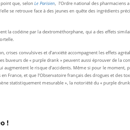
 point que, selon
Le Parisien
, l’Ordre national des pharmaciens a 
’elle se retrouve face à des jeunes en quête des ingrédients préci
nt la codéine par la dextrométhorphane, qui a des effets simila
rtelle.
n, crises convulsives et d’anxiété accompagnent les effets agréa
 Les buveurs de « purple drank » peuvent aussi éprouver de la co
qui augmentent le risque d’accidents. Même si pour le moment, 
s en France, et que l’Observatoire français des drogues et des t
ne statistiquement mesurable », la notoriété du « purple drunk 
o !