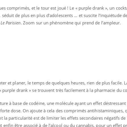
s comprimés, et le tour est joué ! Le « purple drank », un cockta
séduit de plus en plus d’adolescents … et suscite l’inquiétude d
e
Le Parisien
. Zoom sur un phénomène qui prend de l’ampleur.
ence en fer : comprendre pour
Insuline & Charge ment
tube
Youtube
Youtube
Yout
venir
osait en parler??
gue, irritabilité, brouillard mental ou
En 2026, l'insuline dans l
e alopécie… Les symptômes de la
reste entourée d'idées re
nce en fer sont multiples ce qui la rend
patients comme parfois ch
ter et planer, le temps de quelques heures, rien de plus facile. L
e« purple drank » se trouvent très facilement à la pharmacie du co
ture à base de codéine, une molécule ayant un effet déstressant 
 forte dose. On ajoute à cela des comprimés antihistaminiques, 
la particularité est de limiter les effets secondaires négatifs de
enfin être associé à de l’alcool ou du cannabis, pour un effet p