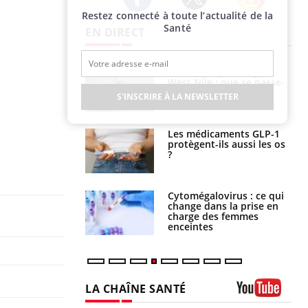
Restez connecté à toute l’actualité de la
Twitter
Facebook
Instagram
Santé
EN DIRECT
 oublier les
Chikungunya, dengue,
en vacances ?
West Nile : que se passe-
t-il dans le sud de la
S'INSCRIRE À LA NEWSLETTER
France ?
s connectés :
Les médicaments GLP-1
 le travail
protègent-ils aussi les os
 de plus en plus
?
soirées
olorectal : une
Cytomégalovirus : ce qui
e simple aurait
change dans la prise en
la donne au Pays
charge des femmes
enceintes
LA CHAÎNE SANTÉ
Youtube