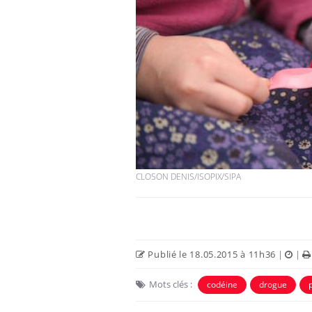
Bébés, jeunes enfants :
quelle trousse à
pharmacie pour les
vacances ?
Syndrome métabolique :
quels sont les meilleurs
exercices physiques ?
CLOSON DENIS/ISOPIX/SIPA
Comment éviter une otite
pendant les vacances ?
Publié le 18.05.2015 à 11h36
|
|
Mots clés :
codéine
drogue