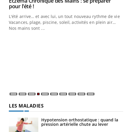
Eczéma Chronique des Mains : se préparer
Youtube
Youtube
pour l’été !
L'été arrive… et avec lui, un tout nouveau rythme de vie !
Vacances, plage, piscine, soleil, activités en plein air…
Nos mains sont ...
Dia
You
Le 
pers
ques
LES MALADIES
Hypotension orthostatique : quand la
pression artérielle chute au lever