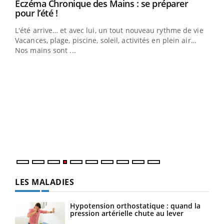
Eczéma Chronique des Mains : se préparer
Youtube
Youtube
pour l’été !
L'été arrive… et avec lui, un tout nouveau rythme de vie !
Vacances, plage, piscine, soleil, activités en plein air…
Nos mains sont ...
Dia
You
Le 
pers
ques
LES MALADIES
Hypotension orthostatique : quand la
pression artérielle chute au lever