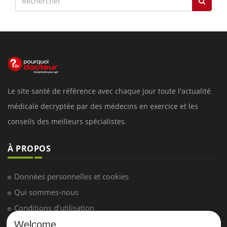
Le site santé de référence avec chaque jour toute l'actualité
médicale decryptée par des médecins en exercice et les
conseils des meilleurs spécialistes.
À PROPOS
Données personnelles et cookies
Qui sommes-nous
Conditions d'utilisation
Plan du site
Welcome