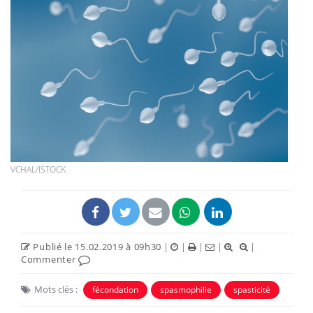
VCHAL/ISTOCK
Publié le 15.02.2019 à 09h30
|
|
|
|
|
Commenter
Mots clés :
fécondation
spasmophilie
spasticité