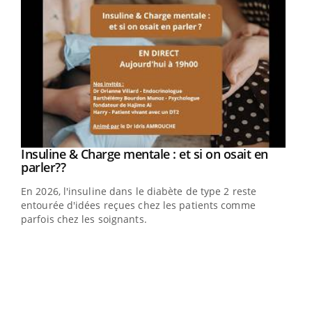
Youtube
Insuline & Charge mentale : et si on osait en
Youtube
Youtube
parler??
En 2026, l'insuline dans le diabète de type 2 reste
entourée d'idées reçues chez les patients comme
parfois chez les soignants.
Ecz
You
pour
L'ét