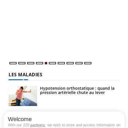
COU
You
Coup
vous
épis
LES MALADIES
Hypotension orthostatique : quand la
pression artérielle chute au lever
Drépanocytose : une déformation des
globules rouges aux conséquences
Welcome
graves
With our 225
partners
, we wish to store and access information on