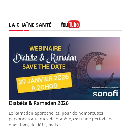
LA CHAÎNE SANTÉ
Youtube
Youtube
Diabète & Ramadan 2026
Un « jumeau numérique » pour faciliter l’accès
Youtube
Youtube
Youtube
à la médecine préventive
Le Ramadan approche, et, pour de nombreuses
Un établissement lié à un groupe mutualiste innove en
personnes atteintes de diabète, c'est une période de
matière de bilan de santé : l'utilisation d'un « jumeau
questions, de défis, mais ...
numérique » permet ...