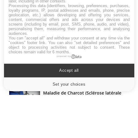
later, including in other contexts.
Processing this data (identifiers, browsing, preferences, purchases,
loyalty programs, IP, postal addresses and emails, phone, precise
geolocation, etc.) allows developing and offering you services,
content, commercial offers and ads across your devices and
LES MALADIES
screens (including by email, post, SMS, phone, audio, and video),
personalising them, measuring their performance, and analysing
audiences.
Hypotension orthostatique : quand la
You can "accept all" and withdraw your consent at any time via the
pression artérielle chute au lever
"cookies" footer link
. You can also "set detailed preferences" and
object to processing activities not subject to consent. These
choices remain valid for 6 months.
powered by
Drépanocytose : une déformation des
globules rouges aux conséquences
Accept all
graves
Set your choices
Cookies settings
Maladie de Charcot (Sclérose latérale
amyotrophique)