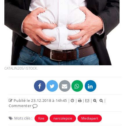
CATALIN205/ ISTOCK.
Publié le 23.12.2018 à 14h45
|
|
|
|
|
Commenter
Mots clés :
foie
narcolepsie
Mediapart