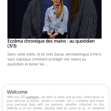
Youtube
al
Eczéma chronique des mains : au quotidien
Youtube
Youtube
(3/3)
au
Dans cette vidéo, le Dr Inès Zaraa, dermatologue à Paris,
,
vous explique comment protéger vos mains au
quotidien et éviter les ...
Ecz
You
(2/3
Welcome
Une 
With our 225
partners
, we wish to store and access information on
your devices (cookies, pixels in emails, etc.), combine and share
une 
your personal data with our partners, whether collected on this
une i
website or in our emails, already held by some of us, or obtained