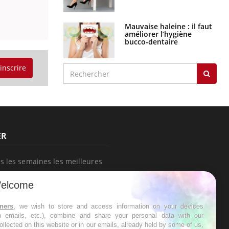
Mauvaise haleine : il faut
améliorer l’hygiène
bucco-dentaire
'inscrire
ER
s les semaines les meilleures
elcome
tners
, we wish to store and access information on your devices
in emails, etc.), combine and share your personal data with our
RE
ollected on this website or in our emails, already held by some of us,