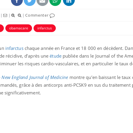
|
|
|
Commenter
obamacare
infarctus
’un
infarctus
chaque année en France et 18 000 en décèdent. Dans
 de récidive, d’après une
étude
publiée dans le Journal of the Am
diminuer les risques cardio-vasculaires, et en particulier le taux d
e
New England Journal of Medicine
montre qu’en baissant le taux 
mmandés, grâce à des anticorps anti-PCSK9 en sus du traitement 
ue significativement.