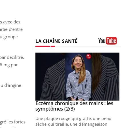
ts avec des
rtie d’entre
du groupe
LA CHAÎNE SANTÉ
Youtube
ar décilitre.
66 mg par
ou d’angine
 mains : au
Eczéma chronique des mains : les
Youtube
be
Youtube
symptômes (2/3)
ès Zaraa,
Une plaque rouge qui gratte, une peau
ré les fortes
us explique
sèche qui tiraille, une démangeaison