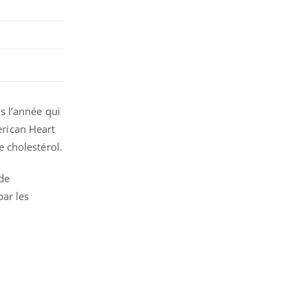
 l’année qui
erican Heart
e cholestérol.
de
par les