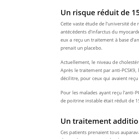
Un risque réduit de 1
Cette vaste étude de l’université de
antécédents d'infarctus du myocarde.
eux a reçu un traitement à base d’an
prenait un placebo.
Actuellement, le niveau de cholestér
Après le traitement par anti-PCSK9,
décilitre, pour ceux qui avaient reçu
Pour les malades ayant reçu l'anti-P
de poitrine instable était réduit de
Youtube
ue » pour
COUP DE FOOD sur le diabète
Qua
Youtube
You
médecine
êtr
Un traitement additi
Coup de food sur le diabète, c'est votre
"Les
nouveau rendez-vous culinaire qui
Ces patients prenaient tous auparava
 groupe
qual
bouscule les idées reçues ! Dans cet