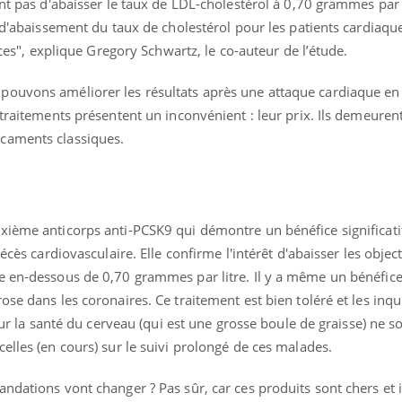
ent pas d'abaisser le taux de LDL-cholestérol à 0,70 grammes par l
teur reçoivent Régis Blugeon, DRH et
comment protéger vos ma
cteur ...
et éviter les ...
t d'abaissement du taux de cholestérol pour les patients cardiaqu
caces", explique Gregory Schwartz, le co-auteur de l’étude.
pouvons améliorer les résultats après une attaque cardiaque en
 traitements présentent un inconvénient : leur prix. Ils demeuren
caments classiques.
xième anticorps anti-PCSK9 qui démontre un bénéfice significatif
écès cardiovasculaire. Elle confirme l'intérêt d'abaisser les objec
e en-dessous de 0,70 grammes par litre. Il y a même un bénéfice
ose dans les coronaires. Ce traitement est bien toléré et les inq
 sur la santé du cerveau (qui est une grosse boule de graisse) ne s
elles (en cours) sur le suivi prolongé de ces malades.
ndations vont changer ? Pas sûr, car ces produits sont chers et 