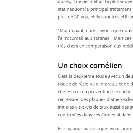
doses, il ne permettait le plus souv
ère de bilan de
Doc
épisode, une ...
« jumeau
dire
statines sont le principal traitemen
plus de 30 ans, et ils sont très effi
"Maintenant, nous savons que nous 
l’alirocumab aux statines". Mais ces
très chers en comparaison aux médi
Un choix cornélien
C'est la deuxième étude avec un deu
risque de récidive d'infarctus et de d
cholestérol en prévention secondair
régression des plaques d'athérosclér
initiales vis-à-vis de taux aussi bas
confirmées dans ces études ni dans c
Est-ce, pour autant, que les recomma