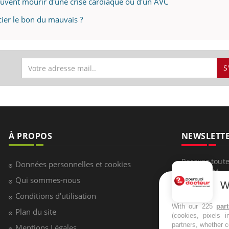
peuvent mourir d'une crise cardiaque ou d'un AVC
cier le bon du mauvais ?
S
À PROPOS
NEWSLETT
Recevez toute
Données personnelles et cookies
infos santé
Qui sommes-nous
W
Conditions d'utilisation
With our 225
par
Plan du site
(cookies, pixels 
S'INSCRI
partners, whether c
Mentions Légales