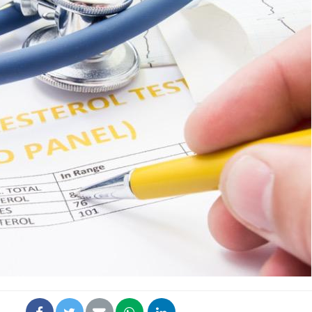
Hantavir
détecté 
en Fran
Mortalit
rapport 
son tau
Grossess
naturel 
des che