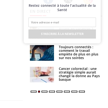
Restez connecté à toute l’actualité de la
Twitter
Facebook
Instagram
Santé
EN DIRECT
us : un cas
Comment oublier les
chez un touriste
écrans en vacances ?
ce
S'INSCRIRE À LA NEWSLETTER
é infantile : un
Toujours connectés :
s’interroge sur
comment le travail
x élevé en France
empiète de plus en plus
sur nos soirées
e à risque : ce jus
Cancer colorectal : une
attire l'attention
stratégie simple aurait
rcheurs
changé la donne au Pays
basque