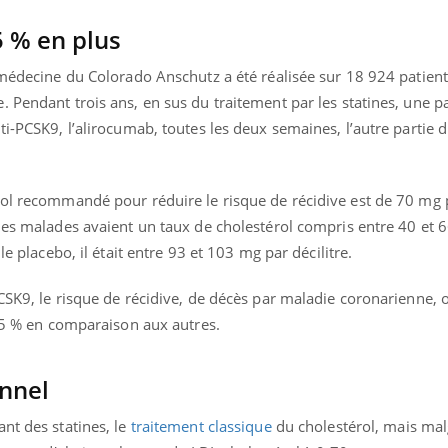
5 %
en plus
 médecine du Colorado Anschutz a été réalisée sur 18 924 patien
 Pendant trois ans, en sus du traitement par les statines, une pa
ti-PCSK9, l’alirocumab, toutes les deux semaines, l’autre partie 
ol recommandé pour réduire le risque de récidive est de 70 mg p
 les malades avaient un taux de cholestérol compris entre 40 et 
 le placebo
, il était entre 93 et 103 mg par décilitre.
CSK9, le risque de récidive, de décès par maladie coronarienne, 
 15 % en comparaison aux autres.
nd l’entreprise mise sur le bien
Eczéma chronique des
tube
Youtube
Youtube
Youtu
e global
quotidien (3/3)
onnel
 rendez-vous de la santé et de la
Dans cette vidéo, le Dr In
nt des statines, le
traitement classique
du cholestérol, mais malg
ité de vie au travail" de Pourquoi
dermatologue à Paris, vo