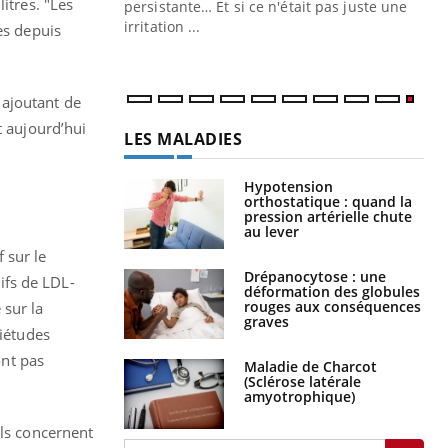
itres. "Les
ins au quotidien
persistante… Et si ce n'était pas juste une
irritation ...
es depuis
 ajoutant de
t aujourd’hui
LES MALADIES
Hypotension
orthostatique : quand la
pression artérielle chute
au lever
 sur le
Drépanocytose : une
tifs de LDL-
déformation des globules
rouges aux conséquences
 sur la
graves
uiétudes
ont pas
Maladie de Charcot
(Sclérose latérale
amyotrophique)
ils concernent