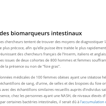
Pourquoi votre ventre
Pourquo
gâche-t-il les premiers
de prot
jours de vos vacances ?
finalem
des biomarqueurs intestinaux
des chercheurs tentent de trouver des moyens de diagnostiquer l
plus précoce, afin qu’elle puisse être traitée le plus rapidemen
issant des chercheurs français de l’Inserm, italiens et anglais,
ées issues de deux cohortes de 800 hommes et femmes souffrant 
de la présence ou non de "foie gras".
s données médicales de 100 femmes obèses ayant une stéatose h
chantillons de sang, d'urine, de selles et des biopsies du foie on
avec des échantillons similaires recueillis auprès d’individus sa
résence, chez les personnes ayant une NASH, de niveaux élevés 
ar certaines bactéries intestinales, il serait dû à
l'accumulation 