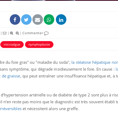
|
|
|
Commenter
microalgue
nymphoplastie
ie du foie gras" ou "maladie du soda",
la stéatose hépatique no
 sans symptôme, qui dégrade insidieusement le foie. En cause :
l
La sieste empêche-t-elle
Fortes c
 de graisse
, qui peut entraîner une insuffisance hépatique et, à
de dormir la nuit ?
pourquo
noyade g
 d’hypertension artérielle ou de diabète de type 2 sont plus à ri
VIH : la fin du comprimé
Le Viagr
l n’en reste pas moins que le diagnostic est très souvent établi t
tous les jours se profile-t-
freiner 
elle enfin ?
cancer ?
rréversibles
et nécessitent alors une greffe.