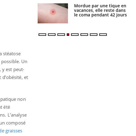
i manger moins
Mordue par une tique en
éines pourrait
vacances, elle reste dans
ent être bénéfique
le coma pendant 42 jours
a stéatose
t possible. Un
 y est peut-
d’obésité, et
épatique non
t été
ins. L’analyse
d’un composé
de graisses