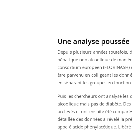
Cytomégalovirus : ce qui
change dans la prise en
charge des femmes
enceintes
Une analyse poussée 
Depuis plusieurs années toutefois, 
hépatique non alcoolique de manière 
consortium européen (FLORINASH) réun
être parvenu en colligeant les donn
en séparant les groupes en fonction 
Puis les chercheurs ont analysé le
alcoolique mais pas de diabète. Des é
prélevés et ont ensuite été comparés 
détaillée des données a révélé la p
appelé acide phénylacétique. Libéré p