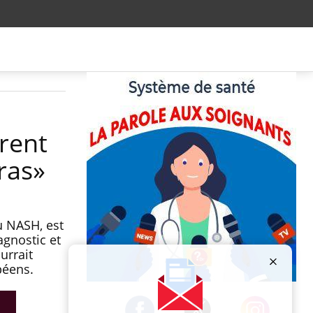
rent
ras»
u NASH, est
agnostic et
urrait
péens.
Publicité