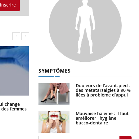
'inscrire
SYMPTÔMES
Douleurs de l’avant-pied :
des métatarsalgies à 90 %
liées à problème d’appui
La sieste empêche-t-elle de dormir
ui change
la nuit ?
ge des femmes
Mauvaise haleine : il faut
améliorer l’hygiène
bucco-dentaire