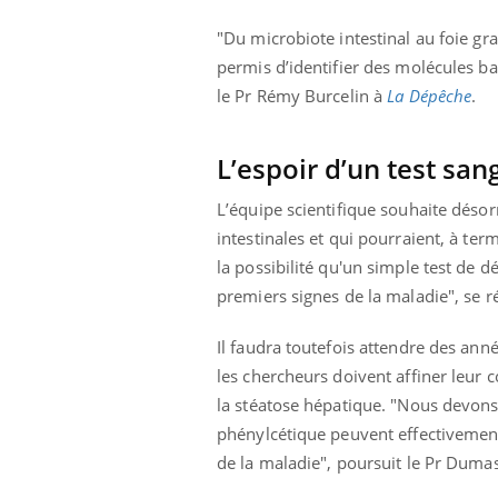
"Du microbiote intestinal au foie gr
permis d’identifier des molécules ba
le Pr Rémy Burcelin à
La Dépêche
.
Eczéma Chronique des Mains :
Car
Youtube
You
Youtube
expliquer ma maladie
pré
L’espoir d’un test san
Il y a des sujets qui sont faciles à aborder...
Fati
d'autres non ! D'un côté, poser des
mêm
L’équipe scientifique souhaite déso
questions sur la maladie d'un proche c'est
care
montrer ...
...
intestinales et qui pourraient, à te
la possibilité qu'un simple test de dé
premiers signes de la maladie", se 
Il faudra toutefois attendre des anné
les chercheurs doivent affiner leur 
la stéatose hépatique. "Nous devons
phénylcétique peuvent effectivement 
de la maladie", poursuit le Pr Dumas