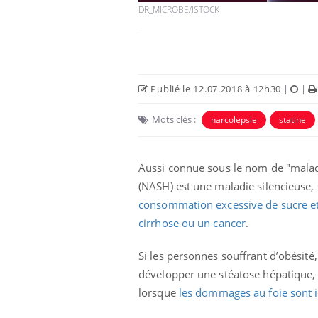
DR_MICROBE/ISTOCK
Publié le 12.07.2018 à 12h30
|
|
Mots clés :
narcolepsie
statine
Aussi connue sous le nom de "malad
(NASH) est une maladie silencieuse,
Chikungunya, dengue,
consommation excessive de sucre et
West Nile : que se passe-
cirrhose ou un cancer
.
t-il dans le sud de la
France ?
Si les personnes souffrant d’obésité,
Les médicaments GLP-1
développer une stéatose hépatique, i
protègent-ils aussi les os
?
lorsque
les dommages au foie sont i