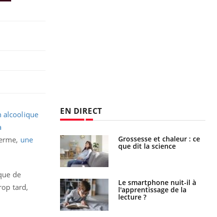
EN DIRECT
n alcoolique
a
haleurs :
Grossesse et chaleur : ce
 terme,
une
i le risque de
que dit la science
rimpe-t-il ?
sque de
a pourrait-il
Le smartphone nuit-il à
rop tard,
la propagation du
l'apprentissage de la
lecture ?