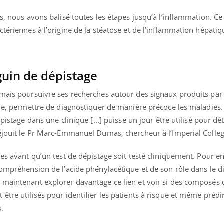
as, nous avons balisé toutes les étapes jusqu’à l’inflammation. Ce
ctériennes à l’origine de la stéatose et de l’inflammation hépatiq
ence en fer : comprendre pour
Insuline & Charge ment
tube
Youtube
Youtube
Yout
venir
osait en parler??
guin de dépistage
gue, irritabilité, brouillard mental ou
En 2026, l'insuline dans l
e alopécie… Les symptômes de la
reste entourée d'idées re
rmais poursuivre ses recherches autour des signaux produits par 
nce en fer sont multiples ce qui la rend
patients comme parfois ch
rme, permettre de diagnostiquer de manière précoce les maladies.
pistage dans une clinique [...] puisse un jour être utilisé pour dét
réjouit le Pr Marc-Emmanuel Dumas, chercheur à l’Imperial Colle
es avant qu’un test de dépistage soit testé cliniquement. Pour en 
compréhension de l’acide phénylacétique et de son rôle dans le d
 maintenant explorer davantage ce lien et voir si des composés d
être utilisés pour identifier les patients à risque et même prédir
.