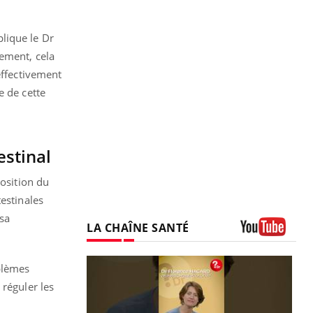
lique le Dr
ement, cela
effectivement
e de cette
estinal
position du
estinales
sa
LA CHAÎNE SANTÉ
Youtube
oblèmes
 réguler les