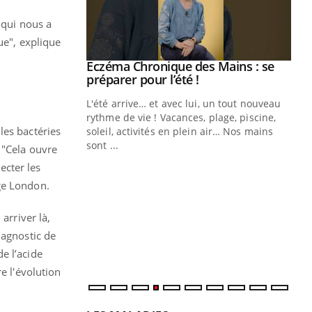
 qui nous a
ue", explique
ale : et si on
Eczéma Chronique des Mains : se
Youtube
ube
Youtube
préparer pour l’été !
e diabète de type 2
L'été arrive… et avec lui, un tout nouveau
çues chez les
rythme de vie ! Vacances, plage, piscine,
les bactéries
ez les soignants.
soleil, activités en plein air… Nos mains
sont ...
 "Cela ouvre
Di
You
ecter les
Le 
ge London.
nom
dia
arriver là,
défi
iagnostic de
e l’acide
e l'évolution