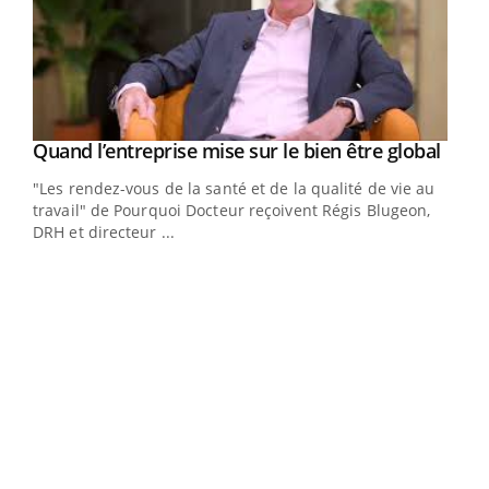
Yout
Quand l’entreprise mise sur le bien être global
Youtube
ndez-
"Les rendez-vous de la santé et de la qualité de vie au
cet
travail" de Pourquoi Docteur reçoivent Régis Blugeon,
DRH et directeur ...
Ecz
You
(3/3
Dans
vous
quot