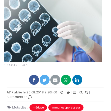
SUDOK1 / ISTOCK
Publié le 25.08.2018 à 20h00
|
|
|
|
|
Commenter
Mots clés :
méduse
immunosuppresseur