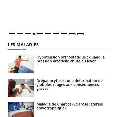
Le 
pers
ques
LES MALADIES
Hypotension orthostatique : quand la
pression artérielle chute au lever
Drépanocytose : une déformation des
globules rouges aux conséquences
graves
Maladie de Charcot (Sclérose latérale
amyotrophique)