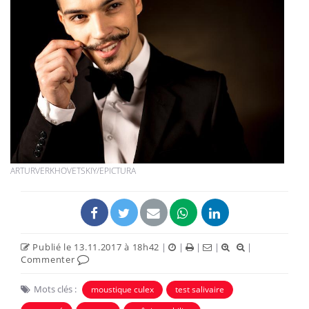
ARTURVERKHOVETSKIY/EPICTURA
Publié le 13.11.2017 à 18h42
|
|
|
|
|
Commenter
Mots clés :
moustique culex
test salivaire