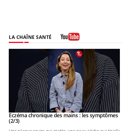
LA CHAÎNE SANTÉ
Youtube
Eczéma chronique des mains : les symptômes
Youtube
Youtube
(2/3)
ris,
Une plaque rouge qui gratte, une peau sèche qui tiraille,