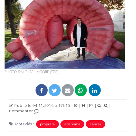
PHOTO ©MICHAEL MOORE (TDR)
Publié le 04.11.2016 à 17h15
|
|
|
|
|
Commenter
Mots clés :
propreté
adénome
cancer