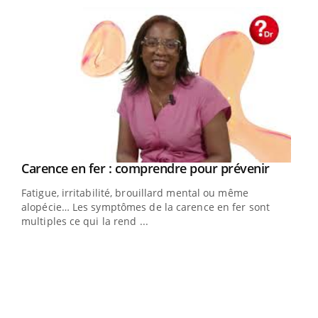
Youtube
Carence en fer : comprendre pour prévenir
Youtube
Fatigue, irritabilité, brouillard mental ou même
alopécie… Les symptômes de la carence en fer sont
multiples ce qui la rend ...
Insuline & Charge mentale : et si on osait en
Ecz
Youtube
You
Youtube
parler??
pour