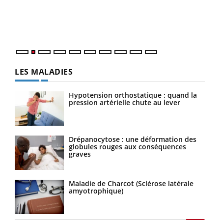
En 2026, l'insuline dans le diabète de type 2 reste
L'ét
entourée d'idées reçues chez les patients comme
Vaca
parfois chez les soignants.
Nos 
LES MALADIES
Hypotension orthostatique : quand la
pression artérielle chute au lever
Drépanocytose : une déformation des
globules rouges aux conséquences
graves
Maladie de Charcot (Sclérose latérale
amyotrophique)