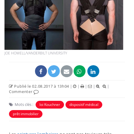
JOE HOWELL/VANDERBILT UNIVERSITY
Publié le 02.08.2017 à 13h04
|
|
|
|
|
Commenter
Mots clés :
loi Kouchner
dispositif médical
prêt immobilier