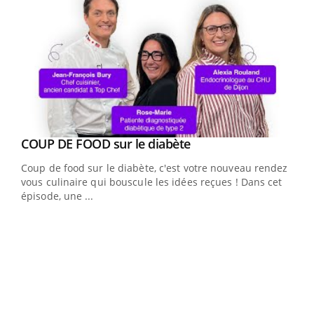
Youtube
cès
COUP DE FOOD sur le diabète
Youtube
Coup de food sur le diabète, c'est votre nouveau rendez-
 en
vous culinaire qui bouscule les idées reçues ! Dans cet
u
épisode, une ...
Qua
You
"Les
trav