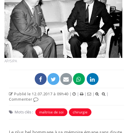
AP/SIPA
Publié le 12.07.2017 à 09h40
|
|
|
|
|
Commenter
Mots clés :
maîtrise de soi
chirurgie
Le plus bel hommage à sa mémoire émane sans doute