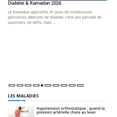
Youtube
Diabète & Ramadan 2026
Youtube
Le Ramadan approche, et, pour de nombreuses
vie !
personnes atteintes de diabète, c'est une période de
…
questions, de défis, mais ...
Un 
You
à l
Un é
mati
numé
LES MALADIES
Hypotension orthostatique : quand la
pression artérielle chute au lever