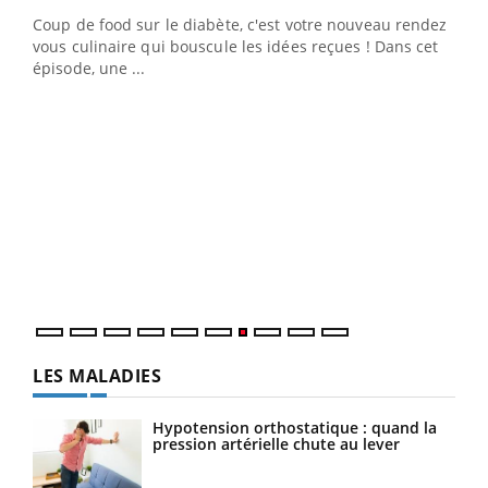
Coup de food sur le diabète, c'est votre nouveau rendez-
"Les rendez-vous de la santé et de la qualité de vie au
vous culinaire qui bouscule les idées reçues ! Dans cet
travail" de Pourquoi Docteur reçoivent Régis Blugeon,
épisode, une ...
DRH et directeur ...
Ecz
You
(3/3
Dans
vous
quot
LES MALADIES
Hypotension orthostatique : quand la
pression artérielle chute au lever