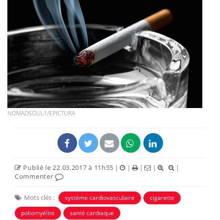
NOMADSOUL1/EPICTURA
Publié le 22.03.2017 à 11h55
|
|
|
|
|
Commenter
Mots clés :
système cardiovasculaire
cigarette
poliomyélite
santé cardiaque