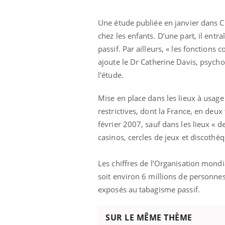
Grossesse à risque : ce jus
naturel attire l'attention
Une étude publiée en janvier dans C
des chercheurs
chez les enfants. D’une part, il ent
passif. Par ailleurs, « les fonctions 
ajoute le Dr Catherine Davis, psychol
l'étude.
Mise en place dans les lieux à usage
restrictives, dont la France, en deux
février 2007, sauf dans les lieux « de
casinos, cercles de jeux et discothè
Les chiffres de l’Organisation mond
soit environ 6 millions de personn
exposés au tabagisme passif.
SUR LE MÊME THÈME