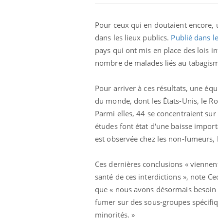
Pour ceux qui en doutaient encore, u
dans les lieux publics.
Publié dans l
pays qui ont mis en place des lois i
nombre de malades liés au tabagisme
Pour arriver à ces résultats, une é
du monde, dont les États-Unis, le R
Parmi elles, 44 se concentraient sur 
études font état d'une baisse import
est observée chez les non-fumeurs, 
Hantavirus : un cas
détecté chez un touriste
en France
Ces dernières conclusions « viennent
santé de ces interdictions », note Cec
Mortalité infantile : un
que « nous avons désormais besoin d
rapport s’interroge sur
son taux élevé en France
fumer sur des sous-groupes spécifiq
minorités. »