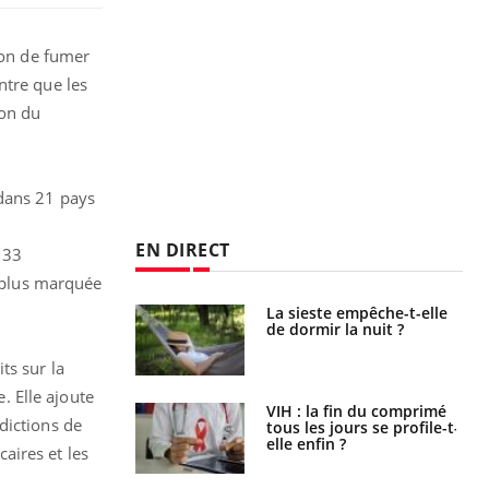
ion de fumer
ntre que les
ion du
 dans 21 pays
EN DIRECT
: 33
a plus marquée
unya, dengue,
La sieste empêche-t-elle
e : que se passe-
de dormir la nuit ?
s le sud de la
ts sur la
. Elle ajoute
icaments GLP-1
VIH : la fin du comprimé
dictions de
t-ils aussi les os
tous les jours se profile-t-
elle enfin ?
aires et les