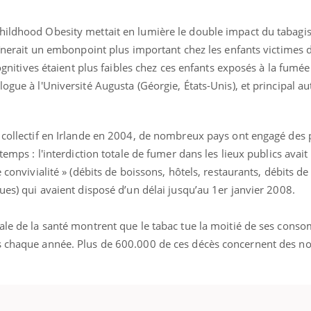
Cancer colorectal : une
Cytomég
stratégie simple aurait
change d
hildhood Obesity mettait en lumière le double impact du tabagi
changé la donne au Pays
charge 
basque
enceint
raînerait un embonpoint plus important chez les enfants victimes
cognitives étaient plus faibles chez ces enfants exposés à la fumée
ogue à l'Université Augusta (Géorgie, États-Unis), et principal a
 collectif en Irlande en 2004, de nombreux pays ont engagé des 
 temps : l'interdiction totale de fumer dans les lieux publics avait
 convivialité » (débits de boissons, hôtels, restaurants, débits de
ques) qui avaient disposé d’un délai jusqu’au 1er janvier 2008.
iale de la santé montrent que le tabac tue la moitié de ses cons
es chaque année. Plus de 600.000 de ces décès concernent des 