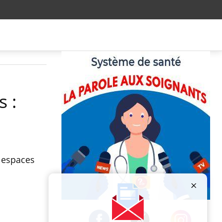
s :
s espaces
Publicité