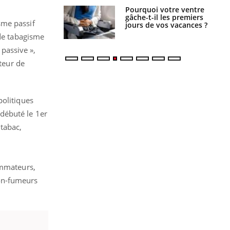
alovirus : ce qui
Pourquoi votre ventre
ans la prise en
gâche-t-il les premiers
sme passif
des femmes
jours de vos vacances ?
es
 de tabagisme
 passive »,
uteur de
politiques
 débuté le 1er
 tabac,
ommateurs,
non-fumeurs