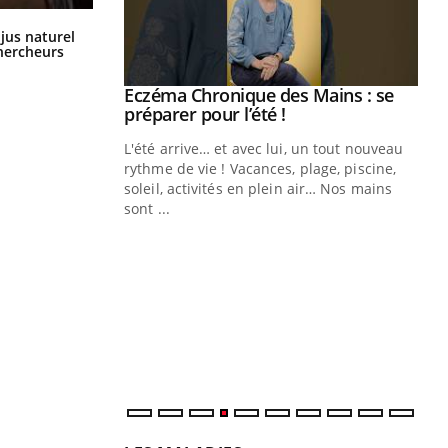
Comment oublier les écrans en
 jus naturel
vacances ?
chercheurs
ale : et si on
Eczéma Chronique des Mains : se
Youtube
ube
Youtube
préparer pour l’été !
e diabète de type 2
L'été arrive… et avec lui, un tout nouveau
çues chez les
rythme de vie ! Vacances, plage, piscine,
ez les soignants.
soleil, activités en plein air… Nos mains
sont ...
Di
You
Le 
nom
dia
défi