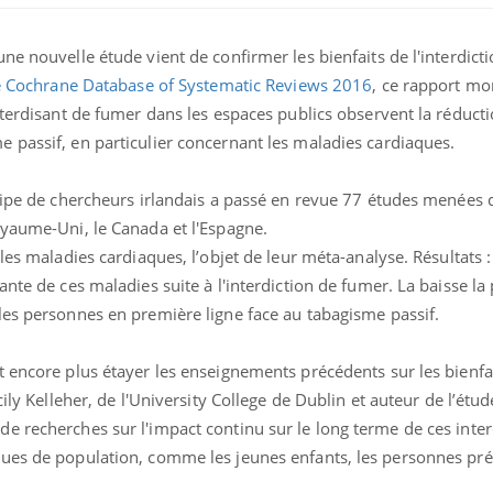
ne nouvelle étude vient de confirmer les bienfaits de l'interdict
e Cochrane Database of Systematic Reviews 2016
, ce rapport mo
nterdisant de fumer dans les espaces publics observent la réduct
 passif, en particulier concernant les maladies cardiaques.
quipe de chercheurs irlandais a passé en revue 77 études menées
oyaume-Uni, le Canada et l'Espagne.
les maladies cardiaques, l’objet de leur méta-analyse. Résultats 
ante de ces maladies suite à l'interdiction de fumer. La baisse l
les personnes en première ligne face au tabagisme passif.
Comment oublier les
Chikung
écrans en vacances ?
West Nil
t-il dan
France ?
 encore plus étayer les enseignements précédents sur les bienfai
ily Kelleher, de l'University College de Dublin et auteur de l’étude
Toujours connectés :
Les méd
e recherches sur l'impact continu sur le long terme de ces inter
comment le travail
protègen
empiète de plus en plus
?
ues de population, comme les jeunes enfants, les personnes préc
sur nos soirées