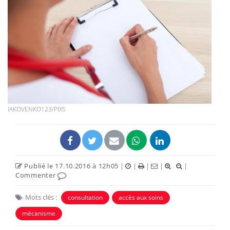
IAKOVENKO123/PIX5
Publié le 17.10.2016 à 12h05
|
|
|
|
|
Commenter
Mots clés :
consultation
accès aux soins
mécanisme