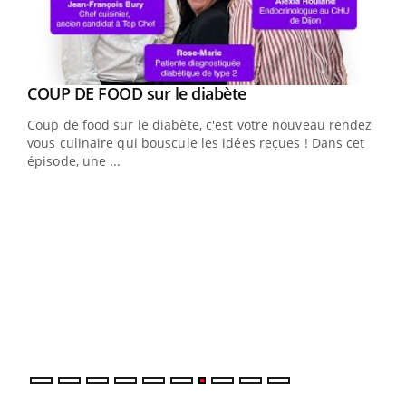
Youtube
cès
COUP DE FOOD sur le diabète
Youtube
Coup de food sur le diabète, c'est votre nouveau rendez-
 en
vous culinaire qui bouscule les idées reçues ! Dans cet
u
épisode, une ...
Qua
You
"Les
trav
DRH 