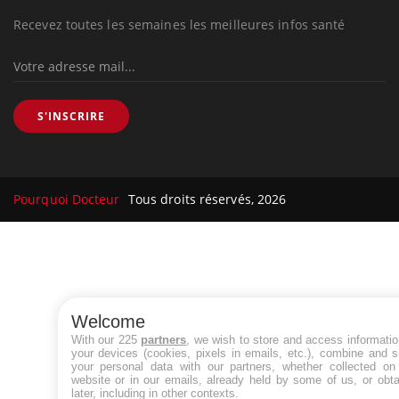
Recevez toutes les semaines les meilleures infos santé
S'INSCRIRE
Pourquoi Docteur
Tous droits réservés, 2026
Welcome
With our 225
partners
, we wish to store and access informati
your devices (cookies, pixels in emails, etc.), combine and 
your personal data with our partners, whether collected on 
website or in our emails, already held by some of us, or obt
later, including in other contexts.