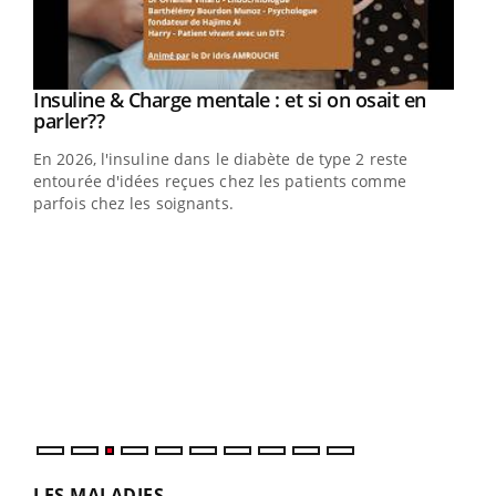
Youtube
Insuline & Charge mentale : et si on osait en
Youtube
Youtube
parler??
En 2026, l'insuline dans le diabète de type 2 reste
entourée d'idées reçues chez les patients comme
parfois chez les soignants.
Ecz
You
pour
L'ét
Vaca
Nos 
LES MALADIES