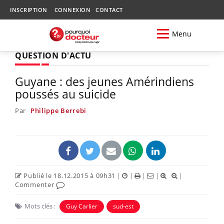
INSCRIPTION
CONNEXION
CONTACT
Menu
QUESTION D'ACTU
Guyane : des jeunes Amérindiens
poussés au suicide
Par
Philippe Berrebi
Publié le 18.12.2015 à 09h31
|
|
|
|
|
Commenter
Mots clés :
Guy Carlier
sud-est