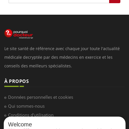
Le site santé de référence avec chaque jour toute l'actualité
médicale decryptée par des médecins en exercice et les
conseils des meilleurs spécialistes.
À PROPOS
Données personnelles et cookies
Qui sommes-nous
Conditions d'utilisation
Plan du site
Welcome