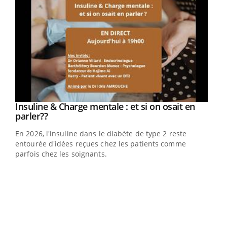
Youtube
Insuline & Charge mentale : et si on osait en
Youtube
Youtube
parler??
En 2026, l'insuline dans le diabète de type 2 reste
entourée d'idées reçues chez les patients comme
parfois chez les soignants.
Ecz
You
pour
L'ét