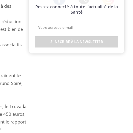
 à des
Restez connecté à toute l’actualité de la
Twitter
Facebook
Instagram
Santé
e réduction
 est bien de
S'INSCRIRE À LA NEWSLETTER
associatifs
raînent les
Bruno Spire,
s, le Truvada
te 450 euros,
nt le rapport
P.