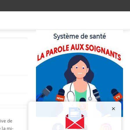
s
Publicité
tive de
 la mi-