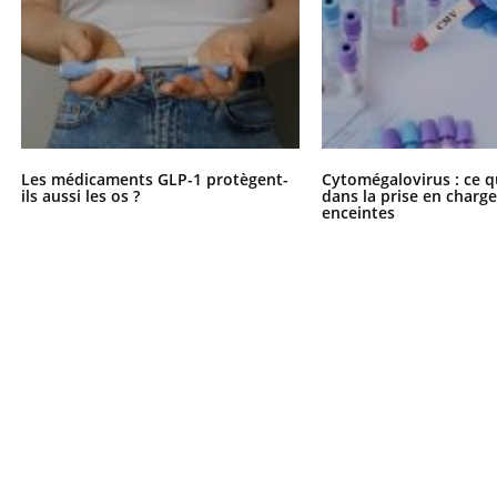
Pourquoi votre ventre
Pourquo
gâche-t-il les premiers
de prot
jours de vos vacances ?
finalem
Les médicaments GLP-1 protègent-
Cytomégalovirus : ce q
ils aussi les os ?
dans la prise en char
enceintes