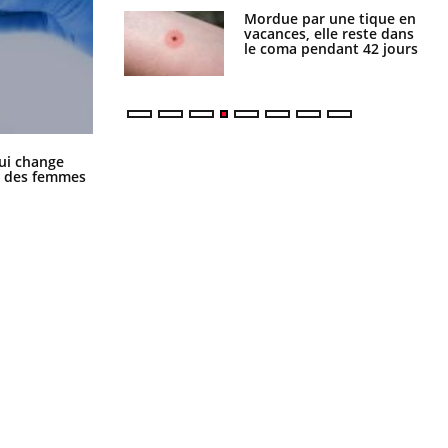
i manger moins
Mordue par une tique en
éines pourrait
vacances, elle reste dans
ent être bénéfique
le coma pendant 42 jours
La sieste empêche-t-elle de dormir
ui change
la nuit ?
ge des femmes