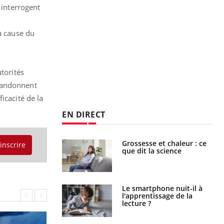
 interrogent
à cause du
torités
abandonnent
icacité de la
EN DIRECT
haleurs :
Grossesse et chaleur : ce
'inscrire
i le risque de
que dit la science
rimpe-t-il ?
a pourrait-il
Le smartphone nuit-il à
la propagation du
l'apprentissage de la
lecture ?