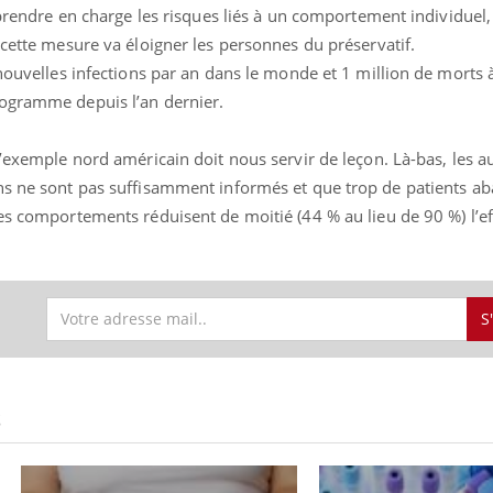
e prendre en charge les risques liés à un comportement individuel,
 cette mesure va éloigner les personnes du préservatif.
 nouvelles infections par an dans le monde et 1 million de morts 
rogramme depuis l’an dernier.
l’exemple nord américain doit nous servir de leçon. Là-bas, les au
ins ne sont pas suffisamment informés et que trop de patients 
es comportements réduisent de moitié (44 % au lieu de 90 %) l’eff
La sieste empêche-t-elle
Fortes c
S
de dormir la nuit ?
pourquo
noyade g
VIH : la fin du comprimé
Le Viagr
S
tous les jours se profile-t-
freiner 
elle enfin ?
cancer ?