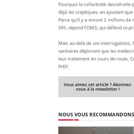
Pourquoi la collectivité devrait-ell
déjà les sceptiques, en ajoutant que
Parce qu’il y a encore 2 millions de
VIH, répond l’OMS, qui défend ce p
Mais au-delà de ces interrogations, 
sanitaires déplorent que les médec
leur traitement en cours de route. C
PrEP.
Vous aimez cet article ? Abonnez-
Chikungunya, dengue,
vous à la newsletter !
West Nile : que se passe-
t-il dans le sud de la
France ?
Les médicaments GLP-1
NOUS VOUS RECOMMANDON
protègent-ils aussi les os
?