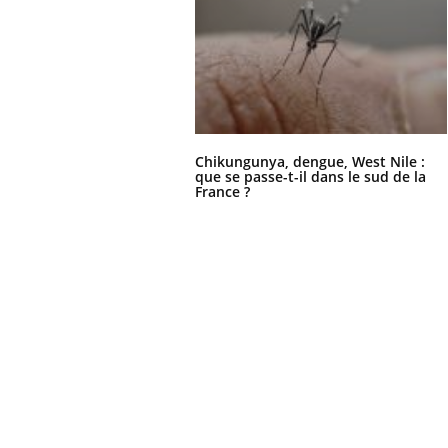
Cytomégalovirus : ce qui
change dans la prise en
charge des femmes
enceintes
Chikungunya, dengue, West Nile :
que se passe-t-il dans le sud de la
France ?