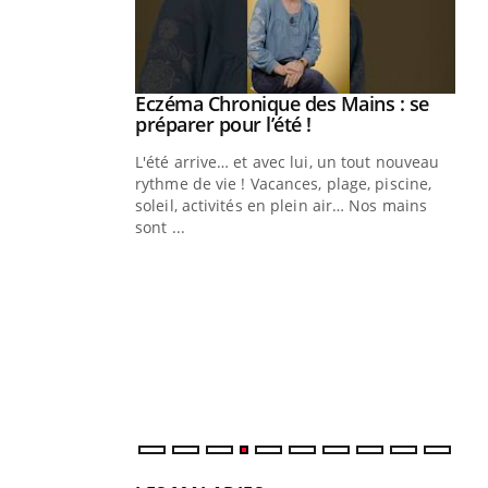
ale : et si on
Eczéma Chronique des Mains : se
Youtube
ube
Youtube
préparer pour l’été !
e diabète de type 2
L'été arrive… et avec lui, un tout nouveau
çues chez les
rythme de vie ! Vacances, plage, piscine,
ez les soignants.
soleil, activités en plein air… Nos mains
sont ...
Di
You
Le 
nom
dia
défi