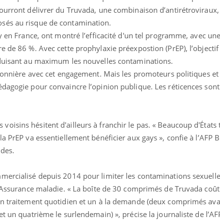
pourront délivrer du Truvada, une combinaison d’antirétroviraux,
sés au risque de contamination.
ay en France, ont montré l’efficacité d'un tel programme, avec un
e de 86 %. Avec cette prophylaxie préexpostion (PrEP), l’objectif
éduisant au maximum les nouvelles contaminations.
pionnière avec cet engagement. Mais les promoteurs politiques et 
édagogie pour convaincre l’opinion publique. Les réticences sont
isins hésitent d'ailleurs à franchir le pas. « Beaucoup d'États t
la PrEP va essentiellement bénéficier aux gays », confie à l’AFP 
ides.
mercialisé depuis 2014 pour limiter les contaminations sexuelle
 l’Assurance maladie. « La boîte de 30 comprimés de Truvada coû
un traitement quotidien et un à la demande (deux comprimés ava
t un quatrième le surlendemain) », précise la journaliste de l’AF