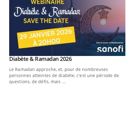
Youtube
Diabète & Ramadan 2026
Youtube
Le Ramadan approche, et, pour de nombreuses
vie !
personnes atteintes de diabète, c'est une période de
…
questions, de défis, mais ...
Un 
You
à l
Un é
mati