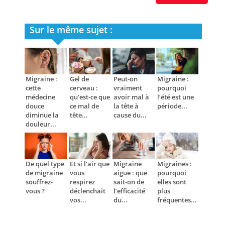
Sur le même sujet :
Migraine :
Gel de
Peut-on
Migraine :
cette
cerveau :
vraiment
pourquoi
médecine
qu’est-ce que
avoir mal à
l’été est une
douce
ce mal de
la tête à
période...
diminue la
tête...
cause du...
douleur...
De quel type
Et si l’air que
Migraine
Migraines :
de migraine
vous
aiguë : que
pourquoi
souffrez-
respirez
sait-on de
elles sont
vous ?
déclenchait
l’efficacité
plus
vos...
du...
fréquentes...