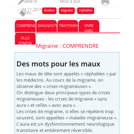
Publié le
Mise à jour
04.11.2015
03.03.2023
douleur
migraine
céphalées
Mots-
clés :
COMPRENDRE
DIAGNOSTIC
TRAITEMENT
VIVRE
AVEC
PLUS
D’INFOS
Migraine : COMPRENDRE
Des mots pour les maux
Les maux de tête sont appelés « céphalées » par
les médecins. Au cours de la migraine, on
observe des « crises migraineuses ».
On distingue deux principaux types de crises
migraineuses : les crises de migraine « sans
aura » et celles « avec aura ».
Les crises de migraine, si elles se répètent trop
souvent, sont appelées « maladie migraineuse ».
L’aura est un dysfonctionnement neurologique
transitoire et entièrement réversible.